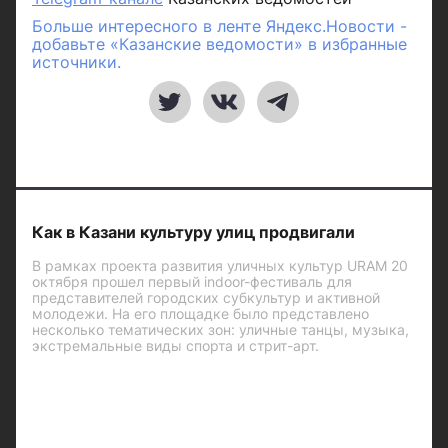
Больше интересного в ленте Яндекс.Новости -
добавьте «Казанские ведомости» в избранные
источники.
Как в Казани культуру улиц продвигали
В рамках проекта развития уличных культур URAM 20
октября прошел первый indoor-фестиваль для
представителей городских субкультур и активной
молодежи. На его площадке было представлено
несколько тематических зон: уличные танцы, музыка,
экстремальные виды спорта и стрит-арт.