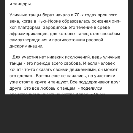
и танцоры.
Уличные танцы берут начало в 70-х годах прошлого
века, когда в Нью-Йорке образовалась основная хип-
хоп платформа. Зародилось это течение в среде
афроамериканцев, для которых танец стал способом
самоутверждения и противостояния расовой
дискриминации.
- Для участия нет никаких исключений, ведь уличные
танцы - это прежде всего свобода. И если человек
хочет что-то сказать своими движениями, он может
это сделать. Баттлы еще не начались, но участники
уже стоят в круге и танцуют. Все поддерживают друг
друга. Это все любовь к танцам, - поделился
впечатлениями участник баттла Айдар. - Очень
здорово, что есть место, где все условия созданы для
уличного творчества. Вы видели, какие граффити
создали художники? Я подглядел только начало
работы, но уже ясно - это что-то прекрасное.
Пока ребята заняты танцами, отправляемся смотреть