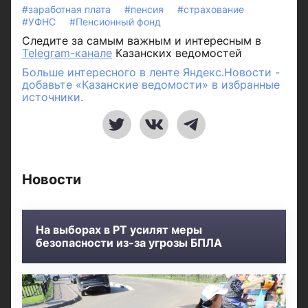
#заработная плата
#пенсия
#страхование
#УФНС
#Пенсионный фонд
Следите за самым важным и интересным в
Telegram-канале
Казанских ведомостей
Больше интересного в ленте Яндекс.Новости -
добавьте «Казанские ведомости» в избранные
источники.
Новости
На выборах в РТ усилят меры
безопасности из-за угрозы БПЛА