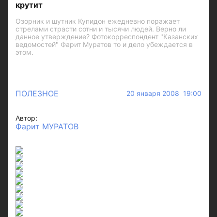
крутит
Озорник и шутник Купидон ежедневно поражает
стрелами страсти сотни и тысячи людей. Верно ли
данное утверждение? Фотокорреспондент "Казанских
ведомостей" Фарит Муратов то и дело убеждается в
этом.
ПОЛЕЗНОЕ
20 января 2008 19:00
Автор:
Фарит МУРАТОВ