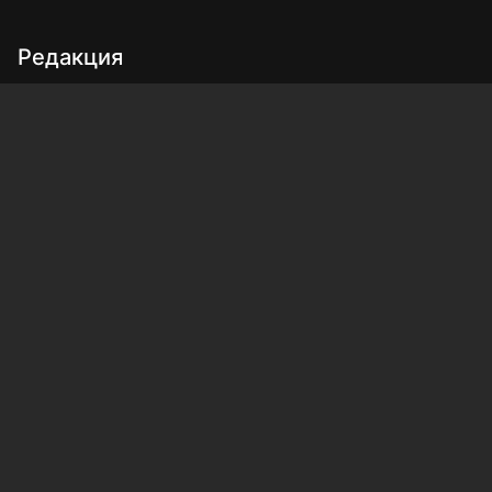
Редакция
Реклама
Выборы 2025
Подписка на газету
«КВ» - 35!
Для сообщений о фактах коррупции:
Shamil.Sadykov@tatmedia.ru
Учредитель СМИ: АО «ТАТМЕДИА»
420066, Российская Федерация, Республика