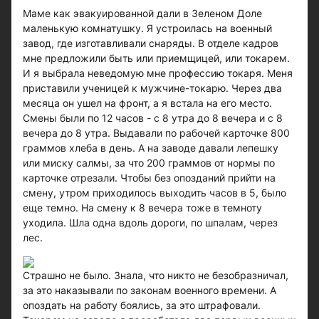
Маме как эвакуированной дали в Зеленом Доле
маленькую комнатушку. Я устроилась на военный
завод, где изготавливали снаряды. В отделе кадров
мне предложили быть или приемщицей, или токарем.
И я выбрала неведомую мне профессию токаря. Меня
приставили ученицей к мужчине-токарю. Через два
месяца он ушел на фронт, а я встала на его место.
Смены были по 12 часов - с 8 утра до 8 вечера и с 8
вечера до 8 утра. Выдавали по рабочей карточке 800
граммов хлеба в день. А на заводе давали лепешку
или миску салмы, за что 200 граммов от нормы по
карточке отрезали. Чтобы без опозданий прийти на
смену, утром приходилось выходить часов в 5, было
еще темно. На смену к 8 вечера тоже в темноту
уходила. Шла одна вдоль дороги, по шпалам, через
лес.
Страшно не было. Знала, что никто не безобразничал,
за это наказывали по законам военного времени. А
опоздать на работу боялись, за это штрафовали.