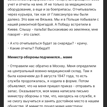
учет и отчеты на мне. И не только за медицинское
оборудование, а еще и за боеприпасы. Отчитывались
через курьера, так как от Главсанупра мы были
далеко. Это вам не Вязьма. Мы и в Польше побывали с
нашей ремонтной бригадой. А Победу встретили в
Киеве. Слышу - пальба! Выскакиваю из землянки, мне
говорят - это салют.
- А кто отчитываться будет за снаряды? - кричу.
- Какие отчеты? Победа!!!
Министр обороны подчинился… маме
- Отправили нас обратно в Москву. Меня определили
на центральный военно-медицинский склад. Там я
была казначеем до 8 августа 1947 года, то есть
служба продолжалась, я ходила в форме. Потом
объявляют, что на меня пришел приказ - отправить в
запас. Оказывается, моя мама написала письмо
министру обороны о том, что, находясь на службе, я
не смогу выучиться и занять достойное место в нашем
обществе. И министр пошел маме навстречу,