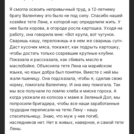
Я смогла освоить непривычный труд, а 12-летнему
брату Валентину это было не под силу. Спасибо нашей
хозяйке тете Лене, к которой нас определили жить. У
нее была корова, в огороде росла картошка. Уходя на
работу, она говорила мне: «Вот крупа, вот чугунок.
Сваришь кашу, переложишь и в нем же сваришь суп».
Даст кусочек мяса, покажет, как подрыть картошку,
чтобы достать только созревшие крупные клубни.
Показала и рассказала, как сбивать масло в
маслобойке. Объясняла тетя Лена на марийском
языке, но язык добра был понятен. Вместе с ней мы
жали пшеницу. Она подсказала, чтобы я, сделав свою
норму, помогала Валентину. И она ему помогала. Так
мы все получали по ломтю хлеба и миске гороха. А
когда уезжали из колхоза к маме в Зеленый Дол, мы
попросили бригадира, чтобы все наши заработанные
трудодни переписали на тетю Лену - нашу
спасительницу. Знаю, что муж у нее погиб,
наследников нет. Нет в живых, наверное, и самой тети
Лены.