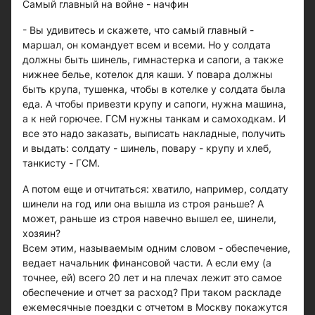
Самый главный на войне - начфин
- Вы удивитесь и скажете, что самый главный -
маршал, он командует всем и всеми. Но у солдата
должны быть шинель, гимнастерка и сапоги, а также
нижнее белье, котелок для каши. У повара должны
быть крупа, тушенка, чтобы в котелке у солдата была
еда. А чтобы привезти крупу и сапоги, нужна машина,
а к ней горючее. ГСМ нужны танкам и самоходкам. И
все это надо заказать, выписать накладные, получить
и выдать: солдату - шинель, повару - крупу и хлеб,
танкисту - ГСМ.
А потом еще и отчитаться: хватило, например, солдату
шинели на год или она вышла из строя раньше? А
может, раньше из строя навечно вышел ее, шинели,
хозяин?
Всем этим, называемым одним словом - обеспечение,
ведает начальник финансовой части. А если ему (а
точнее, ей) всего 20 лет и на плечах лежит это самое
обеспечение и отчет за расход? При таком раскладе
ежемесячные поездки с отчетом в Москву покажутся