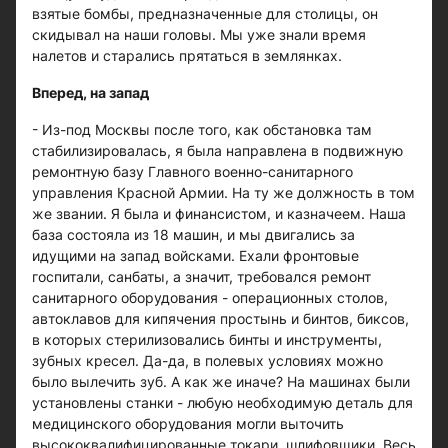
взятые бомбы, предназначенные для столицы, он
скидывал на наши головы. Мы уже знали время
налетов и старались прятаться в землянках.
Вперед, на запад
- Из-под Москвы после того, как обстановка там
стабилизировалась, я была направлена в подвижную
ремонтную базу Главного военно-санитарного
управления Красной Армии. На ту же должность в том
же звании. Я была и финансистом, и казначеем. Наша
база состояла из 18 машин, и мы двигались за
идущими на запад войсками. Ехали фронтовые
госпитали, санбаты, а значит, требовался ремонт
санитарного оборудования - операционных столов,
автоклавов для кипячения простынь и бинтов, биксов,
в которых стерилизовались бинты и инструменты,
зубных кресел. Да-да, в полевых условиях можно
было вылечить зуб. А как же иначе? На машинах были
установлены станки - любую необходимую деталь для
медицинского оборудования могли выточить
высококвалифицированные токари, шлифовщики. Весь