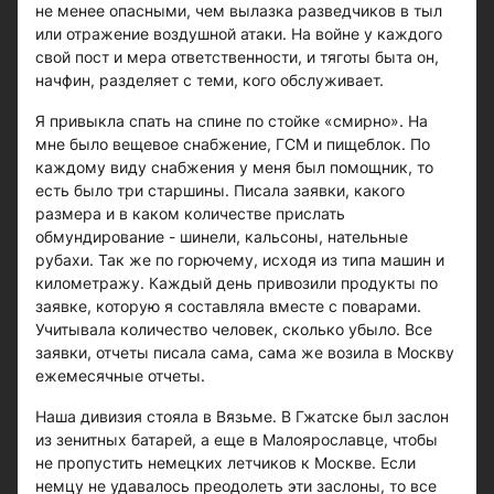
не менее опасными, чем вылазка разведчиков в тыл
или отражение воздушной атаки. На войне у каждого
свой пост и мера ответственности, и тяготы быта он,
начфин, разделяет с теми, кого обслуживает.
Я привыкла спать на спине по стойке «смирно». На
мне было вещевое снабжение, ГСМ и пищеблок. По
каждому виду снабжения у меня был помощник, то
есть было три старшины. Писала заявки, какого
размера и в каком количестве прислать
обмундирование - шинели, кальсоны, нательные
рубахи. Так же по горючему, исходя из типа машин и
километражу. Каждый день привозили продукты по
заявке, которую я составляла вместе с поварами.
Учитывала количество человек, сколько убыло. Все
заявки, отчеты писала сама, сама же возила в Москву
ежемесячные отчеты.
Наша дивизия стояла в Вязьме. В Гжатске был заслон
из зенитных батарей, а еще в Малоярославце, чтобы
не пропустить немецких летчиков к Москве. Если
немцу не удавалось преодолеть эти заслоны, то все