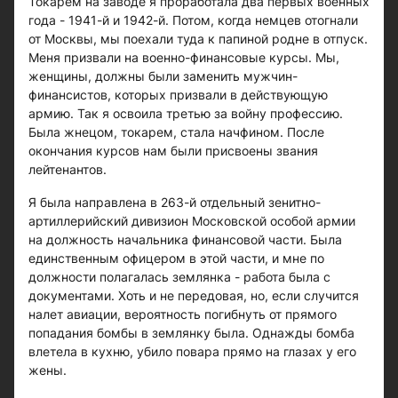
Токарем на заводе я проработала два первых военных
года - 1941-й и 1942-й. Потом, когда немцев отогнали
от Москвы, мы поехали туда к папиной родне в отпуск.
Меня призвали на военно-финансовые курсы. Мы,
женщины, должны были заменить мужчин-
финансистов, которых призвали в действующую
армию. Так я освоила третью за войну профессию.
Была жнецом, токарем, стала начфином. После
окончания курсов нам были присвоены звания
лейтенантов.
Я была направлена в 263-й отдельный зенитно-
артиллерийский дивизион Московской особой армии
на должность начальника финансовой части. Была
единственным офицером в этой части, и мне по
должности полагалась землянка - работа была с
документами. Хоть и не передовая, но, если случится
налет авиации, вероятность погибнуть от прямого
попадания бомбы в землянку была. Однажды бомба
влетела в кухню, убило повара прямо на глазах у его
жены.