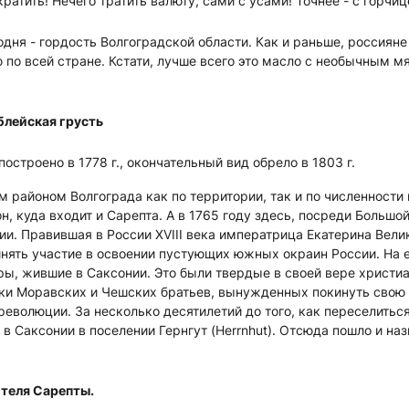
ратить! Нечего тратить валюту, сами с усами! Точнее - с горчи
одня - гордость Волгоградской области. Как и раньше, россияне
по всей стране. Кстати, лучше всего это масло с необычным м
блейская грусть
остроено в 1778 г., окончательный вид обрело в 1803 г.
районом Волгограда как по территории, так и по численности 
, куда входит и Сарепта. А в 1765 году здесь, посреди Большой
и. Правившая в России XVIII века императрица Екатерина Вели
инять участие в освоении пустующих южных окраин России. На
ры, жившие в Саксонии. Это были твердые в своей вере христи
ки Моравских и Чешских братьев, вынужденных покинуть свою
революции. За несколько десятилетий до того, как переселитьс
в Саксонии в поселении Гернгут (Herrnhut). Отсюда пошло и наз
теля Сарепты.