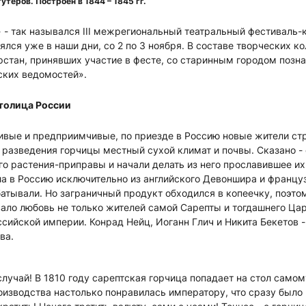
теров. Построен в 1844 – 1845 гг.
 - так назывался III межрегиональный театральный фестиваль-
ялся уже в наши дни, со 2 по 3 ноября. В составе творческих 
стан, принявших участие в фесте, со старинным городом позн
ских ведомостей».
столица России
ивые и предприимчивые, по приезде в Россию новые жители ст
разведения горчицы местный сухой климат и почвы. Сказано - 
го растения-приправы и начали делать из него прославившее их
ла в Россию исключительно из английского Девоншира и француз
тывали. Но заграничный продукт обходился в копеечку, поэто
ало любовь не только жителей самой Сарепты и тогдашнего Цар
сийской империи. Конрад Нейц, Иоганн Глич и Никита Бекетов -
ва.
случай! В 1810 году сарептская горчица попадает на стол самом
изводства настолько понравилась императору, что сразу было 