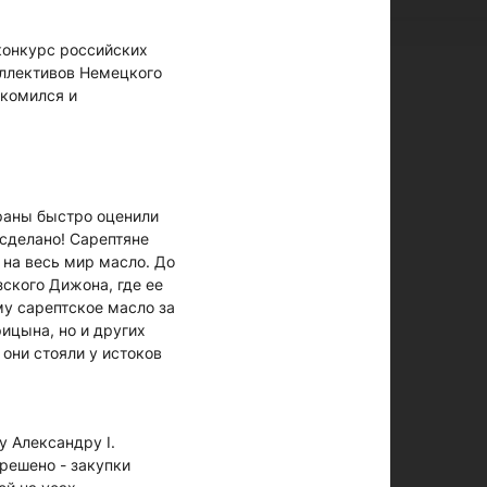
конкурс российских
коллективов Немецкого
акомился и
раны быстро оценили
сделано! Сарептяне
 на весь мир масло. До
ского Дижона, где ее
му сарептское масло за
ицына, но и других
 они стояли у истоков
у Александру I.
решено - закупки