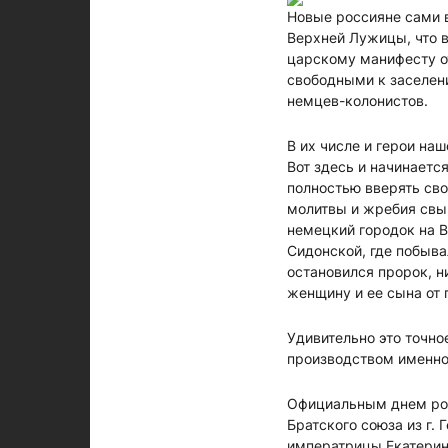
Новые россияне сами 
Верхней Лужицы, что в
царскому манифесту от
свободными к заселени
немцев-колонистов.
В их числе и герои на
Вот здесь и начинаетс
полностью вверять св
молитвы и жребия свыш
немецкий городок на В
Сидонской, где побыва
остановился пророк, н
женщину и ее сына от 
Удивительно это точно
производством именно 
Официальным днем рожд
Братского союза из г.
императрицы Екатерин