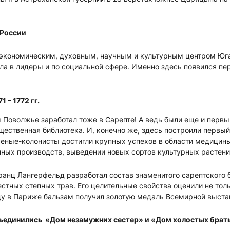
 России
экономическим, духовным, научным и культурным центром Юга Р
шла в лидеры и по социальной сфере. Именно здесь появился пер
1 – 1772 гг.
Поволжье заработал тоже в Сарепте! А ведь были еще и первы
щественная библиотека. И, конечно же, здесь построили первый
еные-колонисты достигли крупных успехов в области медицины
ных производств, выведении новых сортов культурных растени
анц Лангерфельд разработал состав знаменитого сарептского 
стных степных трав. Его целительные свойства оценили не тольк
ду в Париже бальзам получил золотую медаль Всемирной выста
ъединились «Дом незамужних сестер» и «Дом холостых брать