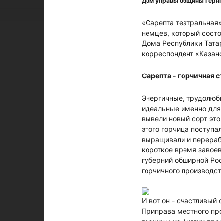
Дом управы общины гернгу
«Сарепта театральная»
немцев, который состо
Дома Республики Татар
корреспондент «Казан
Сарепта - горчичная 
Энергичные, трудолюб
идеальные именно для 
вывели новый сорт это
этого горчица поступа
выращивали и перераба
короткое время завоев
губерний обширной Рос
горчичного производст
И вот он - счастливый 
Приправа местного про