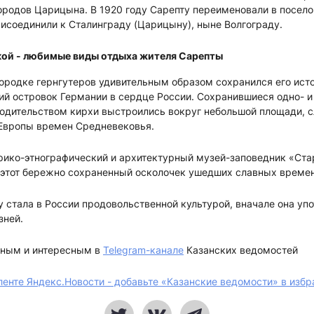
ородов Царицына. В 1920 году Сарепту переименовали в посел
рисоединили к Сталинграду (Царицыну), ныне Волгограду.
кой - любимые виды отдыха жителя Сарепты
ородке гернгутеров удивительным образом сохранился его исто
кий островок Германии в сердце России. Сохранившиеся одно- 
водительством кирхи выстроились вокруг небольшой площади, с
Европы времен Средневековья.
рико-этнографический и архитектурный музей-заповедник «Стар
с этот бережно сохраненный осколочек ушедших славных времен
у стала в России продовольственной культурой, вначале она уп
зней.
жным и интересным в
Telegram-канале
Казанских ведомостей
ленте Яндекс.Новости - добавьте «Казанские ведомости» в избр