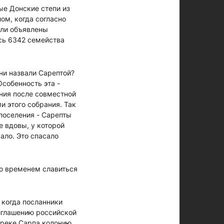
ые Донские степи из
ом, когда согласно
ыли объявлены
ось 6342 семейства
они назвали Сарептой?
Особенность эта -
ния после совместной
и этого собрания. Так
 поселения - Сарепты
е вдовы, у которой
ало. Это спасало
со временем славиться
 когда посланники
риглашению российской
 реке Сарпа колонию