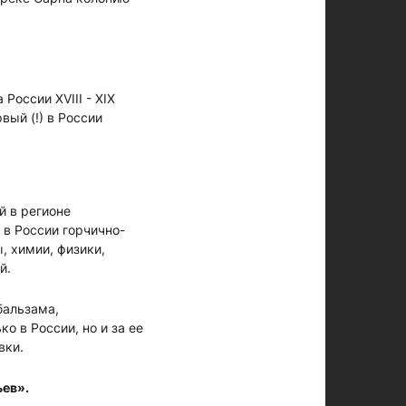
оссии XVIII - XIX
вый (!) в России
й в регионе
 в России горчично-
, химии, физики,
й.
бальзама,
о в России, но и за ее
вки.
ев».