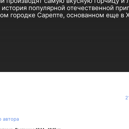
сии производят самую вкусную горчицу и
ь история популярной отечественной при
ком городке Сарепте, основанном еще в 
2
о автора