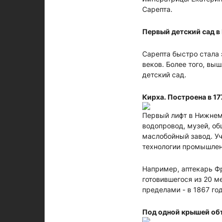
Сарепта.
Первый детский сад в
Сарепта быстро стала 
веков. Более того, вы
детский сад.
Кирха. Построена в 177
Первый лифт в Нижнем 
водопровод, музей, об
маслобойный завод. Уч
технологии промышлен
Например, аптекарь Фр
готовившегося из 20 ме
пределами - в 1867 го
Под одной крышей об