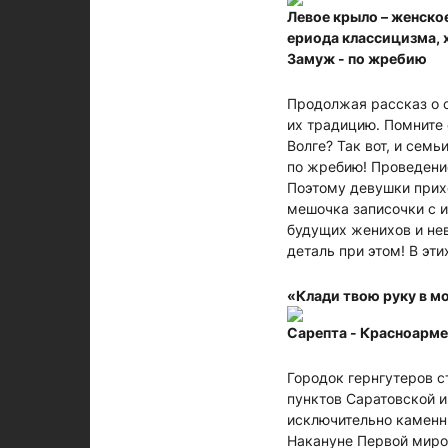
Левое крыло – женско
ериода классицизма, х
Замуж - по жребию
Продолжая рассказ о 
их традицию. Помните 
Волге? Так вот, и сем
по жребию! Проведение
Поэтому девушки прихо
мешочка записочки с 
будущих женихов и нев
деталь при этом! В эт
«Клади твою руку в м
Сарепта - Красноарме
Городок гернгутеров 
пунктов Саратовской и
исключительно каменн
Накануне Первой миров