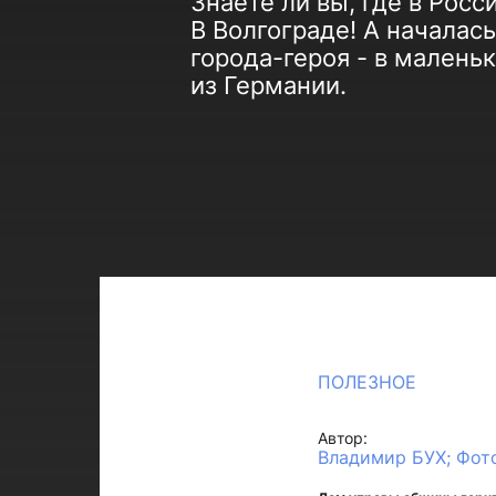
Знаете ли вы, где в Рос
В Волгограде! А началас
города-героя - в малень
из Германии.
ПОЛЕЗНОЕ
Автор:
Владимир БУХ; Фот