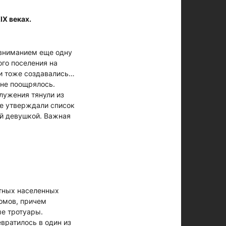
IX веках.
 вниманием еще одну
ого поселения на
ми тоже создавались…
 не поощрялось.
лужения тянули из
е утверждали список
ой девушкой. Важная
ртных населенных
домов, причем
е тротуары.
вратилось в один из