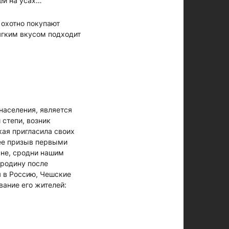
цей на усах…
 охотно покупают
ягким вкусом подходит
населения, является
 степи, возник
кая пригласила своих
 ее призыв первыми
ане, сродни нашим
 родину после
я в Россию, Чешские
вание его жителей: