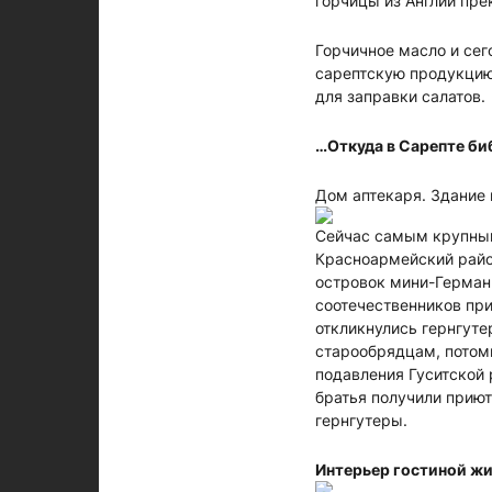
горчицы из Англии прек
Горчичное масло и сег
сарептскую продукцию 
для заправки салатов.
…Откуда в Сарепте би
Дом аптекаря. Здание п
Сейчас самым крупным 
Красноармейский район
островок мини-Германи
соотечественников пр
откликнулись гернгуте
старообрядцам, потом
подавления Гуситской 
братья получили приют 
гернгутеры.
Интерьер гостиной жи