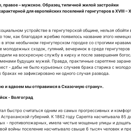
е, правое – мужское. Образец типичной жилой застройки
арактерной для европейских поселений гернгутеров в XVIII – X
социальном устройстве в гернгутерской общине, нельзя обойти
о том, как благодаря жребию появилось название этого немецк
ьи в этом необычном гернгутерском городке со строгими нрава
 молодежных сходок, гуляний, вечеринок в среде гернгутеров
дили на воскресную службу в кирху и после завершения богос
именами будущих мужей. Правда, практичные сарептяне заране
ест - дабы не было курьезных случаев брака старика с молод
их браках не зафиксировано ни одного случая развода.
ою и вдвоем мы отправимся в Сказочную страну».
йск - Волгоград
стал быстро считаться одним из самых прогрессивных и комфо
 Астраханской губерний. К 1862 году Сарепта насчитывала 85 
ых - противопожарных, имела чистые мощеные улицы и дощаты
ой войны поселение насчитывало свыше 6 тысяч человек и пре