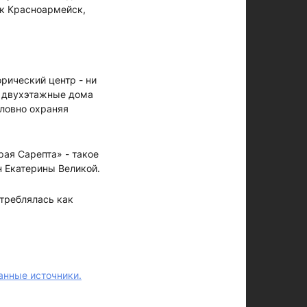
ок Красноармейск,
рический центр - ни
и двухэтажные дома
ловно охраняя
ая Сарепта» - такое
 Екатерины Великой.
отреблялась как
анные источники.