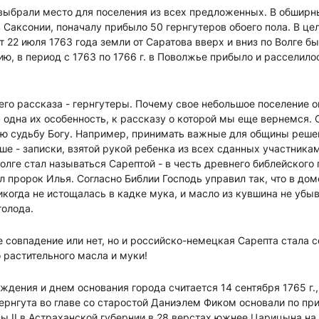
выбрали место для поселения из всех предложенных. В обширн
 Саксонии, поначалу прибыло 50 гернгутеров обоего пола. В цел
 22 июля 1763 года земли от Саратова вверх и вниз по Волге б
ю, в период с 1763 по 1766 г. в Поволжье прибыло и расселил
шего рассказа - гернгутеры. Почему свое небольшое поселение 
я одна их особенность, к рассказу о которой мы еще вернемся. 
ою судьбу Богу. Например, принимать важные для общины реше
е - записки, взятой рукой ребенка из всех сданных участникам
олге стал называться Сарептой - в честь древнего библейского
л пророк Илья. Согласно Библии Господь управил так, что в дом
икогда не истощалась в кадке мука, и масло из кувшина не убыв
голода.
е совпадение или нет, но и российско-немецкая Сарепта стала 
растительного масла и муки!
ения и днем основания города считается 14 сентября 1765 г.,
 Гернгута во главе со старостой Даниэлем Фиком основали по п
ы II в Астраханской губернии в 28 верстах южнее Царицына на