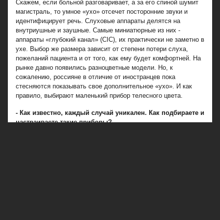
Скажем, если больной разговаривает, а за его спиной шумит
магистраль, то умное «ухо» отсечет посторонние звуки и
идентифицирует речь. Слуховые аппараты делятся на
внутриушные и заушные. Самые миниатюрные из них -
аппараты «глубокий канал» (СIC), их практически не заметно в
ухе. Выбор же размера зависит от степени потери слуха,
пожеланий пациента и от того, как ему будет комфортней. На
рынке давно появились разноцветные модели. Но, к
сожалению, россияне в отличие от иностранцев пока
стесняются показывать свое дополнительное «ухо». И как
правило, выбирают маленький прибор телесного цвета.
- Как известно, каждый случай уникален. Как подбираете и
настраиваете такие приборы?
- Мы работаем со специальной компьютерной программой,
которая в зависимости от аудиограммы пациента и марки
слухового аппарата выбирает оптимальный режим настройки
аппарата. Сейчас, например, работаем с Phonak, Oticon,
Bernafon, Widex, Audifon, Audina и другими марками. Каждая
из них представлена различными моделями по цене и
функциональности. К сожалению, российские производители
пока не могут конкурировать с западными фирмами, их
качество оставляет желать лучшего. Также учитывается, что