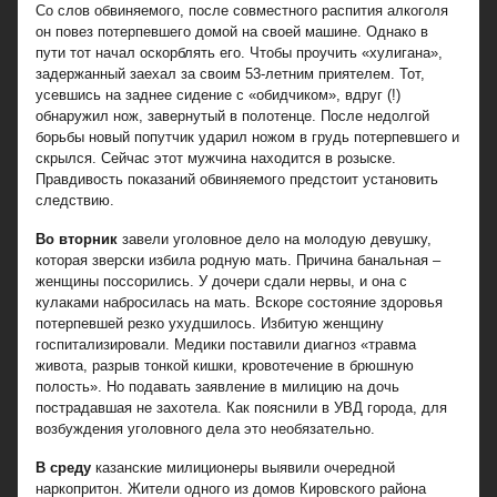
Со слов обвиняемого, после совместного распития алкоголя
он повез потерпевшего домой на своей машине. Однако в
пути тот начал оскорблять его. Чтобы проучить «хулигана»,
задержанный заехал за своим 53-летним приятелем. Тот,
усевшись на заднее сидение с «обидчиком», вдруг (!)
обнаружил нож, завернутый в полотенце. После недолгой
борьбы новый попутчик ударил ножом в грудь потерпевшего и
скрылся. Сейчас этот мужчина находится в розыске.
Правдивость показаний обвиняемого предстоит установить
следствию.
Во вторник
завели уголовное дело на молодую девушку,
которая зверски избила родную мать. Причина банальная –
женщины поссорились. У дочери сдали нервы, и она с
кулаками набросилась на мать. Вскоре состояние здоровья
потерпевшей резко ухудшилось. Избитую женщину
госпитализировали. Медики поставили диагноз «травма
живота, разрыв тонкой кишки, кровотечение в брюшную
полость». Но подавать заявление в милицию на дочь
пострадавшая не захотела. Как пояснили в УВД города, для
возбуждения уголовного дела это необязательно.
В среду
казанские милиционеры выявили очередной
наркопритон. Жители одного из домов Кировского района