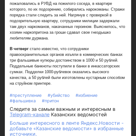
пожаловались в РУВД на пожилого соседа, в квартире
которого, по их подозрению, собирались нарокоманы. Стражи
порядка стали следить за ней. Нагрянув с проверкой в
подозрительную квартиру, сотрудники милиции задержали
там двух наркоманов, накачанных героином. Выяснилось, что
хозяин наркопритона за гроши сдавал свое гнездышко
любителям дурмана.
В четверг
стало известно, что сотрудники
правоохранительных органов изъяли в коммерческих банках
три фальшивые купюры достоинством в 1000 и 50 рублей.
Поддельные банкноты поступили в банки в инкассаторских
сумках. Подделки 1000-рублевок оказались высокого
качества, а 50 рублей были изготовлены кустарным способом
на струйном принтере.
#преступление
#убийство
#избиение
#фальшивка
#притон
Следите за самым важным и интересным в
Telegram-канале
Казанских ведомостей
Больше интересного в ленте Яндекс.Новости -
добавьте «Казанские ведомости» в избранные
источники.