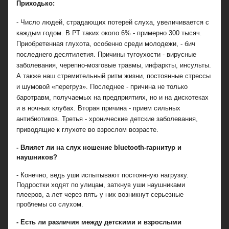
Приходько:
- Число людей, страдающих потерей слуха, увеличивается с
каждым годом. В РТ таких около 6% - примерно 300 тысяч.
Приобретенная глухота, особенно среди молодежи, - бич
последнего десятилетия. Причины тугоухости - вирусные
заболевания, черепно-мозговые травмы, инфаркты, инсульты.
А также наш стремительный ритм жизни, постоянные стрессы
и шумовой «перегруз». Последнее - причина не только
баротравм, получаемых на предприятиях, но и на дискотеках
и в ночных клубах. Вторая причина - прием сильных
антибиотиков. Третья - хронические детские заболевания,
приводящие к глухоте во взрослом возрасте.
- Влияет ли на слух ношение bluetooth-гарнитур и
наушников?
- Конечно, ведь уши испытывают постоянную нагрузку.
Подростки ходят по улицам, заткнув уши наушниками
плееров, а лет через пять у них возникнут серьезные
проблемы со слухом.
- Есть ли различия между детскими и взрослыми