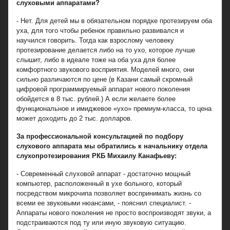
слуховыми аппаратами?
- Нет. Для детей мы в обязательном порядке протезируем оба
уха, для того чтобы ребенок правильно развивался и
научился говорить. Тогда как взрослому человеку
протезирование делается либо на то ухо, которое лучше
слышит, либо в идеале тоже на оба уха для более
комфортного звукового восприятия. Моделей много, они
сильно различаются по цене (в Казани самый скромный
цифровой программируемый аппарат нового поколения
обойдется в 8 тыс. рублей.) А если желаете более
функциональное и имиджевое «ухо» премиум-класса, то цена
может доходить до 2 тыс. долларов.
За профессиональной консультацией по подбору
слухового аппарата мы обратились к начальнику отдела
слухопротезирования РКБ Михаилу Канафьеву:
- Современный слуховой аппарат - достаточно мощный
компьютер, расположенный в ухе больного, который
посредством микрочипа позволяет воспринимать жизнь со
всеми ее звуковыми нюансами, - пояснил специалист. -
Аппараты нового поколения не просто воспроизводят звуки, а
подстраиваются под ту или иную звуковую ситуацию.