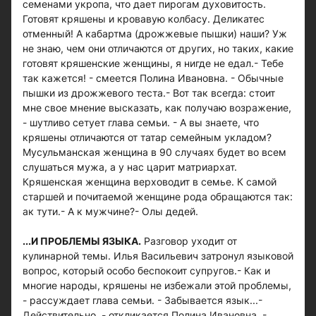
семенами укропа, что дает пирогам духовитость.
Готовят кряшены и кровавую колбасу. Деликатес
отменный! А кабартма (дрожжевые пышки) наши? Уж
не знаю, чем они отличаются от других, но таких, какие
готовят кряшенские женщины, я нигде не едал.- Тебе
так кажется! - смеется Полина Ивановна. - Обычные
пышки из дрожжевого теста.- Вот так всегда: стоит
мне свое мнение высказать, как получаю возражение,
- шутливо сетует глава семьи. - А вы знаете, что
кряшены отличаются от татар семейным укладом?
Мусульманская женщина в 90 случаях будет во всем
слушаться мужа, а у нас царит матриархат.
Кряшенская женщина верховодит в семье. К самой
старшей и почитаемой женщине рода обращаются так:
ак тути.- А к мужчине?- Олы дедей.
...И ПРОБЛЕМЫ ЯЗЫКА.
Разговор уходит от
кулинарной темы. Илья Васильевич затронул языковой
вопрос, который особо беспокоит супругов.- Как и
многие народы, кряшены не избежали этой проблемы,
- рассуждает глава семьи. - Забывается язык...-
Действительно, - откликается Полина Ивановна. -