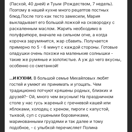
(Пасхой, 40 дней) и Туым (Рождеством, 7 недель).
Поэтому в нашей кухне много рецептов постных
блюд.После того как тесто замесили, Мария
выкладывает его большой ложкой на сковородку с
раскаленным маслом. Жарить необходимо в
полуфритюре, вначале на сильном огне, а когда
корочка зарумянится, жар сбавить. Получается
примерно по 5 - 6 минут с каждой стороны. Готовые
оладушки очень похожи на маленькие солнышки -
такие же румяные и золотистые. А уж до чего вкусны,
особенно со сметанкой!
...И КУХНИ.
В большой семье Михайловых любят
гостей и умеют их принимать и угощать. Чем
традиционно потчуют кряшены родных, близких и
друзей?- Ой, много чем вкусным! На праздничном
столе у нас гусь жареный с гречневой кашей или
яблоками, холодец с хреном, пироги с капустой,
тыквой, суп с сушеными боровичками,
маринованными груздями и так далее и тому
подобное, - с улыбкой перечисляет Полина