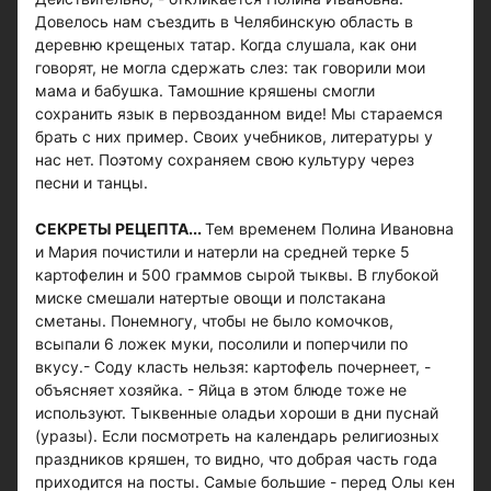
Довелось нам съездить в Челябинскую область в
деревню крещеных татар. Когда слушала, как они
говорят, не могла сдержать слез: так говорили мои
мама и бабушка. Тамошние кряшены смогли
сохранить язык в первозданном виде! Мы стараемся
брать с них пример. Своих учебников, литературы у
нас нет. Поэтому сохраняем свою культуру через
песни и танцы.
СЕКРЕТЫ РЕЦЕПТА...
Тем временем Полина Ивановна
и Мария почистили и натерли на средней терке 5
картофелин и 500 граммов сырой тыквы. В глубокой
миске смешали натертые овощи и полстакана
сметаны. Понемногу, чтобы не было комочков,
всыпали 6 ложек муки, посолили и поперчили по
вкусу.- Соду класть нельзя: картофель почернеет, -
объясняет хозяйка. - Яйца в этом блюде тоже не
используют. Тыквенные оладьи хороши в дни пуснай
(уразы). Если посмотреть на календарь религиозных
праздников кряшен, то видно, что добрая часть года
приходится на посты. Самые большие - перед Олы кен