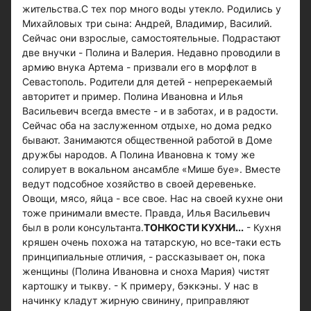
жительства.С тех пор много воды утекло. Родились у
Михайловых три сына: Андрей, Владимир, Василий.
Сейчас они взрослые, самостоятельные. Подрастают
две внучки - Полина и Валерия. Недавно проводили в
армию внука Артема - призвали его в морфлот в
Севастополь. Родители для детей - непререкаемый
авторитет и пример. Полина Ивановна и Илья
Васильевич всегда вместе - и в заботах, и в радости.
Сейчас оба на заслуженном отдыхе, но дома редко
бывают. Занимаются общественной работой в Доме
дружбы народов. А Полина Ивановна к тому же
солирует в вокальном ансамбле «Мише буе». Вместе
ведут подсобное хозяйство в своей деревеньке.
Овощи, мясо, яйца - все свое. Нас на своей кухне они
тоже принимали вместе. Правда, Илья Васильевич
был в роли консультанта.
ТОНКОСТИ КУХНИ...
- Кухня
кряшен очень похожа на татарскую, но все-таки есть
принципиальные отличия, - рассказывает он, пока
женщины (Полина Ивановна и сноха Мария) чистят
картошку и тыкву. - К примеру, бэккэны. У нас в
начинку кладут жирную свинину, приправляют