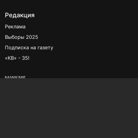
Редакция
Реклама
Выборы 2025
Подписка на газету
«КВ» - 35!
Для сообщений о фактах коррупции:
Shamil.Sadykov@tatmedia.ru
Учредитель СМИ: АО «ТАТМЕДИА»
420066, Российская Федерация, Республика