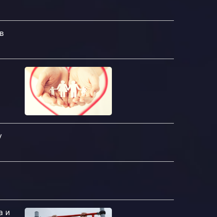
в
и
у
а и