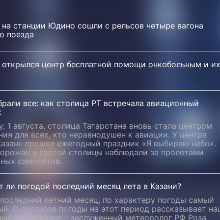
 на станции Юдино сошли с рельсов четыре вагона
о поезда
и открылся центр бесплатной помощи онкобольным и и
рали все: как столица РТ встречала авиационный
к
у, 1 августа, столица Татарстана вновь стала центром
ия для всех, кто неравнодушен к авиации. У центра
Казан» прошел ежегодный праздник «Я выбираю небо».
горожан и гостей столицы наблюдали за пролетами
рных самолетов.
 ли погодой последний месяц лета в Казани?
 последний летний месяц, по характеру погоды самый
й. О прогнозе погоды на этот период рассказывает на
ный консультант - заслуженный метеоролог РФ Роза