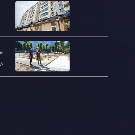
ны
ду