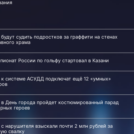
вания
 будут судить подростков за граффити на стенах
авного храма
пионат России по гольфу стартовал в Казани
и к системе АСУДД подключат ещё 12 «умных»
ров
и в День города пройдет костюмированный парад
урных героев
 с нарушителя взыскали почти 2 млн рублей за
ную свалку