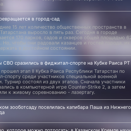
а.
ревращается в город-сад
дние 15 лет количество общественных пространств в
Татарстана выросло в пять раз. Сегодня в городе
ается 170 парков, садов и скверов общей площадью 6
. Но, чтобы они радовали казанцев и гостей города, их
держать в достойном состоянии.
ы СВО сразились в фиджитал-спорте на Кубке Раиса РТ
 прошел этап II Кубка Раиса Республики Татарстан по
л-спорту среди участников специальной военной
. Турнир состоял из двух этапов. Сначала участники
ались в компьютерной игре Counter-Strike 2, а затем
ли к живому соревнованию - лазертагу.
ском зооботсаду поселилась капибара Паша из Нижнего
да
о, которое можно потрогать: в Казанском Кремле науч