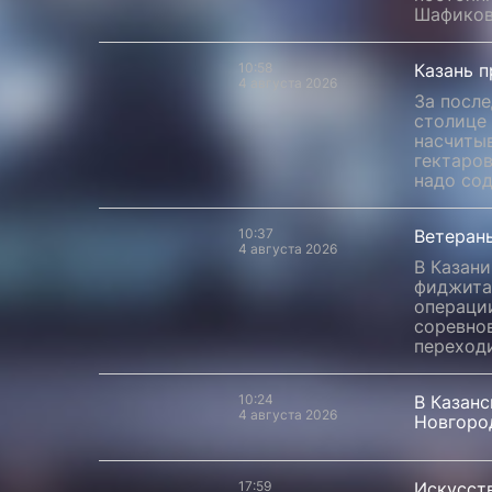
Шафиков
10:58
Казань п
4 августа 2026
За после
столице 
насчитыв
гектаров
надо со
10:37
Ветеран
4 августа 2026
В Казани
фиджита
операции
соревнов
переходи
10:24
В Казан
4 августа 2026
Новгоро
17:59
Искусств