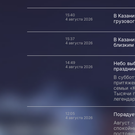
15:40
В Казани
4 августа 2026
грузовог
15:37
В Казан
4 августа 2026
близким
14:49
Небо выб
4 августа 2026
праздни
В суббот
притяжен
семьи «
Тысячи 
легенда
12:05
Порадует
4 августа 2026
Август -
спокойны
постоян