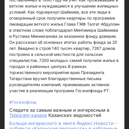
ветхом жилье и нуждавшиеся в улучшении жилищных
условий. Как подчеркнул Шаймиев, все эти люди в
оговоренный срок получили квартиры по программе
ликвидации ветхого жилья.Глава ГЖФ Талгат Абдуллин
в ответном слове поблагодарил Минтимера Шаймиева
и Рустама Минниханова за оказанное фонду доверие.
Он рассказал об основных итогах работы фонда за 20
лет. Введено в строй 140 тысяч квартир, 7267 домов
построено в сельской местности для сельских
специалистов, 7200 молодых семей получили жилье в
городах и районных центрах.В рамках
торжественного мероприятия врио Президента
Татарстана вручил благодарственные письма
руководителям компаний, принимавших активное
участие в реализации программ Госжилфонда РТ.
#Госжилфонд
Следите за самым важным и интересным в
Telegram-канале
Казанских ведомостей
Больше интересного в ленте Яндекс.Новости -
добавьте «Казанские ведомости» в избранные