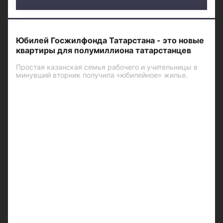
Юбилей Госжилфонда Татарстана - это новые
квартиры для полумиллиона татарстанцев
Простая казанская семья рабочего и учительницы в
минувший вторник получила «юбилейное» жилье.