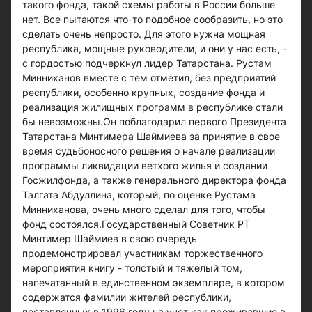
такого фонда, такой схемы работы в России больше
нет. Все пытаются что-то подобное сообразить, но это
сделать очень непросто. Для этого нужна мощная
республика, мощные руководители, и они у нас есть, -
с гордостью подчеркнул лидер Татарстана. Рустам
Минниханов вместе с тем отметил, без предприятий
республики, особенно крупных, создание фонда и
реализация жилищных программ в республике стали
бы невозможны.Он поблагодарил первого Президента
Татарстана Минтимера Шаймиева за принятие в свое
время судьбоносного решения о начале реализации
программы ликвидации ветхого жилья и создании
Госжилфонда, а также генерального директора фонда
Талгата Абдуллина, который, по оценке Рустама
Минниханова, очень много сделал для того, чтобы
фонд состоялся.Государственный Советник РТ
Минтимер Шаймиев в свою очередь
продемонстрировал участникам торжественного
мероприятия книгу - толстый и тяжелый том,
напечатанный в единственном экземпляре, в котором
содержатся фамилии жителей республики,
поставленных в 1996 году на учет как проживавшие в