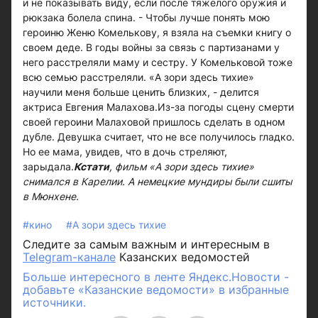
и не показывать виду, если после тяжелого оружия и
рюкзака болела спина. - Чтобы лучше понять мою
героиню Женю Комелькову, я взяла на съемки книгу о
своем деде. В годы войны за связь с партизанами у
него расстреляли маму и сестру. У Комельковой тоже
всю семью расстреляли. «А зори здесь тихие»
научили меня больше ценить близких, - делится
актриса Евгения Малахова.Из-за погоды сцену смерти
своей героини Малаховой пришлось сделать в одном
дубле. Девушка считает, что не все получилось гладко.
Но ее мама, увидев, что в дочь стреляют,
зарыдала.
Кстати
, фильм «А зори здесь тихие»
снимался в Карелии. А немецкие мундиры были сшиты
в Мюнхене.
#кино
#А зори здесь тихие
Следите за самым важным и интересным в
Telegram-канале
Казанских ведомостей
Больше интересного в ленте Яндекс.Новости -
добавьте «Казанские ведомости» в избранные
источники.