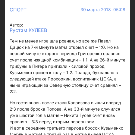
СПОРТ
30 марта 2018 05:08
Автор:
Рустэм КУЛЕЕВ
Тем не менее игра шла ровная, но все же Павел
Дацюк на 7-й минуте матча открыл счет – 1:0. Но на
первой минуте второго периода Григоренко сравнял
счет после изящной комбинации – 1:1. А на 26-й минуте
трибуны в Питере притихли - силовой проход
Кузьменко привел к голу – 1:2. Правда, буквально в
следующей атаке Прохоркин, воспитанник ЦСКА, а
ныне играющий за Северную столицу счет сравнял –
2:2.
Но гости вновь после атаки Капризова вышли вперед –
2:3 после броска Попова. А на 33-й минуте случился
уже шестой гол в матче – Никита Гусев счет вновь
сравнял – 3:3 перед вторым перерывом.
И вот в середине третьего периода бросок Кузьменко
(дубль в матче) в третий раз в матче вывел ЦСКА