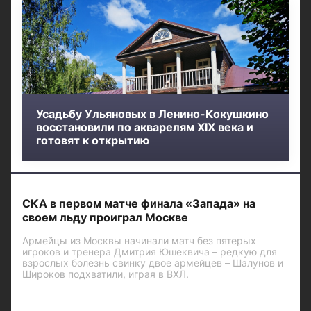
Усадьбу Ульяновых в Ленино-Кокушкино
восстановили по акварелям XIX века и
готовят к открытию
СКА в первом матче финала «Запада» на
своем льду проиграл Москве
Армейцы из Москвы начинали матч без пятерых
игроков и тренера Дмитрия Юшеквича – редкую для
взрослых болезнь свинку двое армейцев – Шалунов и
Широков подхватили, играя в ВХЛ.