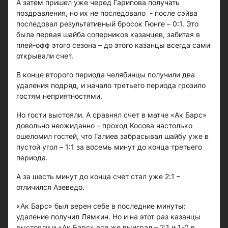
А затем пришел уже черед Гарипова получать
поздравления, но их не последовало - после сэйва
последовал результативный бросок Гюнге – 0:1. Это
была первая шайба соперников казанцев, забитая в
плей-офф этого сезона – до этого казанцы всегда сами
открывали счет.
В конце второго периода челябинцы получили два
удаления подряд, и начало третьего периода грозило
гостям неприятностями.
Но гости выстояли. А сравнял счет в матче «Ак Барс»
довольно неожиданно – проход Косова настолько
ошеломил гостей, что Галиев забрасывал шайбу уже в
пустой угол – 1:1 за восемь минут до конца третьего
периода.
А за шесть минут до конца счет стал уже 2:1 –
отличился Азеведо.
«Ак Барс» был верен себе в последние минуты:
удаление получил Лямкин. Но и на этот раз казанцы
выстояли и «Ак Барс» все же выиграл – 2:1 и 1-0 в