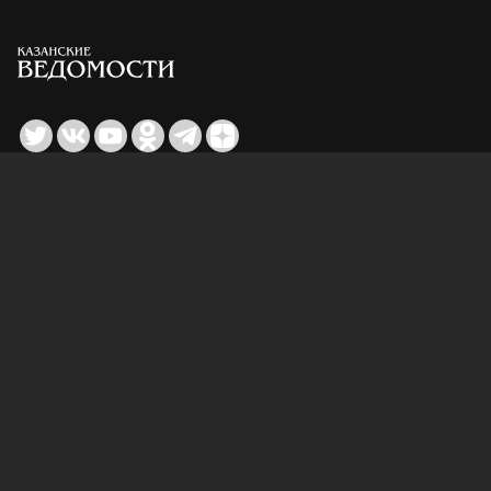
Для сообщений о фактах коррупции:
Shamil.Sadykov@tatmedia.ru
Учредитель СМИ: АО «ТАТМЕДИА»
420066, Российская Федерация, Республика
Татарстан, г. Казань, ул. Декабристов, д. 2
Редакция:
(843) 562-64-30
info@kazved.ru
Рекламный отдел
:
(843) 562-64-35
ads@kazved.ru
© 1991 – 2026 Филиал АО «ТАТМЕДИА» «Редакция газеты
«Казанские ведомости»
420066, Российская Федерация, Республика Татарстан, г.
Казань, ул. Чистопольская, д. 5
Наименование СМИ: Казанские ведомости
Средство массовой информации сетевое издание