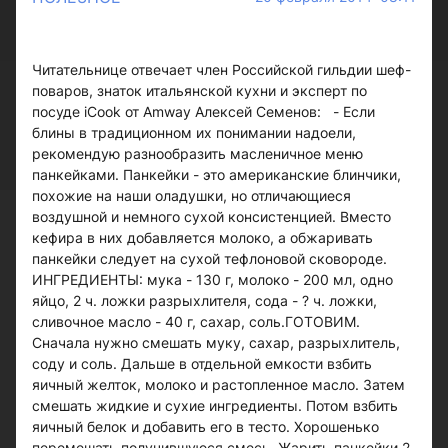
Читательнице отвечает член Российской гильдии шеф-
поваров, знаток итальянской кухни и эксперт по
посуде iCook от Amwаy Алексей Семенов: - Если
блины в традиционном их понимании надоели,
рекомендую разнообразить масленичное меню
панкейками. Панкейки - это американские блинчики,
похожие на наши оладушки, но отличающиеся
воздушной и немного сухой консистенцией. Вместо
кефира в них добавляется молоко, а обжаривать
панкейки следует на сухой тефлоновой сковороде.
ИНГРЕДИЕНТЫ: мука - 130 г, молоко - 200 мл, одно
яйцо, 2 ч. ложки разрыхлителя, сода - ? ч. ложки,
сливочное масло - 40 г, сахар, соль.ГОТОВИМ.
Сначала нужно смешать муку, сахар, разрыхлитель,
соду и соль. Дальше в отдельной емкости взбить
яичный желток, молоко и растопленное масло. Затем
смешать жидкие и сухие ингредиенты. Потом взбить
яичный белок и добавить его в тесто. Хорошенько
перемешать получившуюся смесь. Жарить панкейки 2