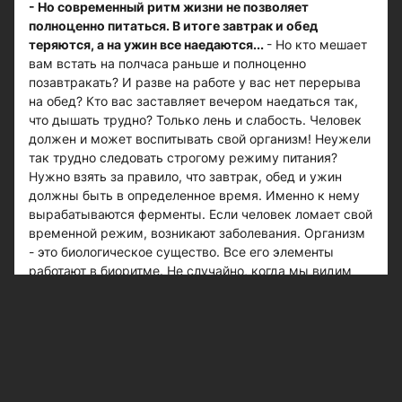
- Но современный ритм жизни не позволяет
полноценно питаться. В итоге завтрак и обед
теряются, а на ужин все наедаются...
- Но кто мешает
вам встать на полчаса раньше и полноценно
позавтракать? И разве на работе у вас нет перерыва
на обед? Кто вас заставляет вечером наедаться так,
что дышать трудно? Только лень и слабость. Человек
должен и может воспитывать свой организм! Неужели
так трудно следовать строгому режиму питания?
Нужно взять за правило, что завтрак, обед и ужин
должны быть в определенное время. Именно к нему
вырабатываются ферменты. Если человек ломает свой
временной режим, возникают заболевания. Организм
- это биологическое существо. Все его элементы
работают в биоритме. Не случайно, когда мы видим
еду и чувствуем ее запах, железы желудочно-
кишечного тракта готовятся воспринять пищу. Также
важно поддерживать в течение дня свой
энергетический запас. Если взрослый должен есть
максимум три-четыре раза в сутки, то ребенок -
четыре-шесть раз. Столько примерно и кормит мать