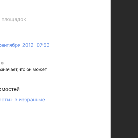
х площадок
сентября 2012 07:53
 в
значает,что он может
омостей
ости» в избранные