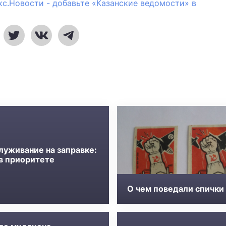
кс.Новости - добавьте «Казанские ведомости» в
луживание на заправке:
 в приоритете
О чем поведали спички