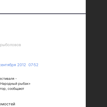
 рыболовов
сентября 2012 07:52
естиваля -
 «Народный рыбак»
отор, сообщают
омостей