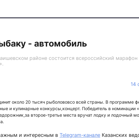
ыбаку - автомобиль
 Лаишевском районе состоится всероссийский марафон
».
14 
динит около 20 тысяч рыболововсо всей страны. В программе ф
вные и кулинарные конкурсы,концерт. Победитель в номинации
едорожник,за второе-третье места вручат лодку и лодочный м
на.
важным и интересным в
Telegram-канале
Казанских вед