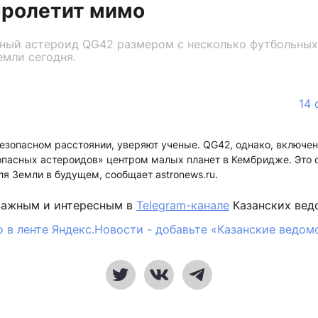
пролетит мимо
ный астероид QG42 размером с несколько футбольны
мли сегодня.
14 
езопасном расстоянии, уверяют ученые. QG42, однако, включен
опасных астероидов» центром малых планет в Кембридже. Это о
ля Земли в будущем, сообщает astronews.ru.
важным и интересным в
Telegram-канале
Казанских вед
 в ленте Яндекс.Новости - добавьте «Казанские ведом