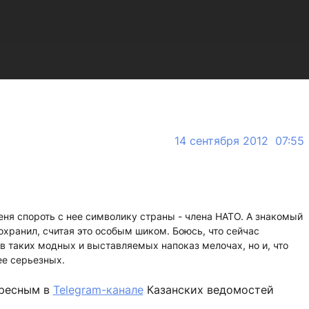
14 сентября 2012 07:55
еня спороть с нее символику страны - члена НАТО. А знакомый
охранил, считая это особым шиком. Боюсь, что сейчас
в таких модных и выставляемых напоказ мелочах, но и, что
ее серьезных.
ересным в
Telegram-канале
Казанских ведомостей