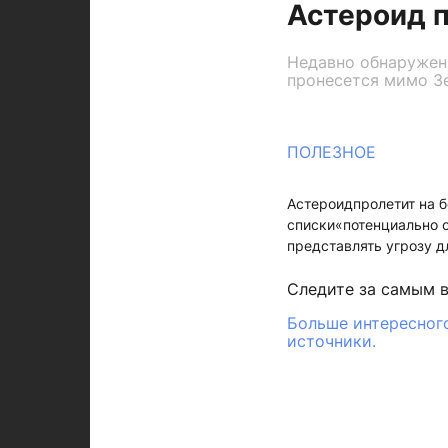
Астероид 
Недавно обнаружен
пронесется мимо Зе
ПОЛЕЗНОЕ
Астероидпролетит на б
списки«потенциально 
представлять угрозу д
Следите за самым 
Больше интересного
источники.