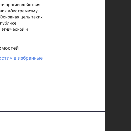
ти противодействия
чник «Экстремизму-
.Основная цель таких
публике,
 этнической и
омостей
ости» в избранные