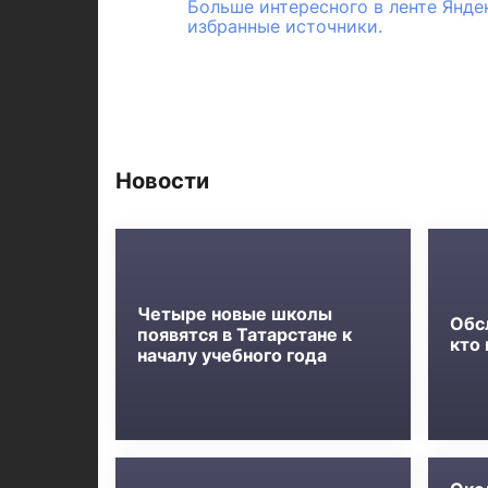
Больше интересного в ленте Янде
избранные источники.
Новости
Четыре новые школы
Обс
появятся в Татарстане к
кто
началу учебного года