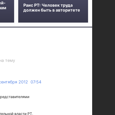
ей-
Раис РТ: Человек труда
нам
должен быть в авторитете
на тему
сентября 2012 07:54
представителями
тельной власти РТ,