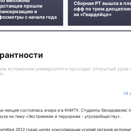
ло миллиона
Сборная РТ вышла в пл
арстанцев прошли
офф по трем дисципли
пансеризацию и
на «Гвардейце»
фосмотры с начала года
ерантности
ком исламском университете проходит открытый урок 
!»
14 
ча-лекция состоялась вчера и в КНИТУ. Студенты беседовалис 
уза на тему «Экстремизм и терроризм - угрозаобществу».
ентября 2012 года
в целях консолидации усилий органов исполни