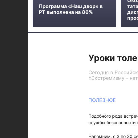
Око
Программа «Наш двор» в
тат
РТ выполнена на 86%
дис
про
Уроки тол
Сегодня в Российс
«Экстремизму - нет
ПОЛЕЗНОЕ
Подобного рода встре
службы безопасности в
Напомним, с 3 по
30 с