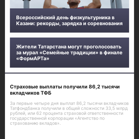
Всероссийский день физкультурника в
Казани: рекорды, зарядка и соревнования
Жители Татарстана могут проголосовать
за мурал «Семейные традиции» в финале
«ФормАРТа»
Страховые выплаты получили 86,2 тысячи
вкладчиков ТФБ
За первые четыре дня выплат 86,2 тысячи вкладчиков
Татфондбанка получили в общей сложности 33,5 млрд
рублей, или 62 процента страховой ответственности
государственной корпорации «Агентство по
страхованию вкладов».