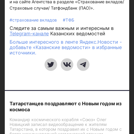
и на сайте Агентства в разделе «Страхование вкладов/
Страховые случаи/ Татфондбанк (ПАО)».
#страхование вкладов
#ТФБ
Следите за самым важным и интересным в
Telegram-канале
Казанских ведомостей
Больше интересного в ленте Яндекс.Новости -
добавьте «Казанские ведомости» в избранные
источники.
Татарстанцев поздравляют с Новым годом из
космоса
Командир космического корабля «Союз» Олег
Новицкий записал видеообращение к жителям
Татарстана, в котором поздравил их с Новым годом с
борта международной космической станции.