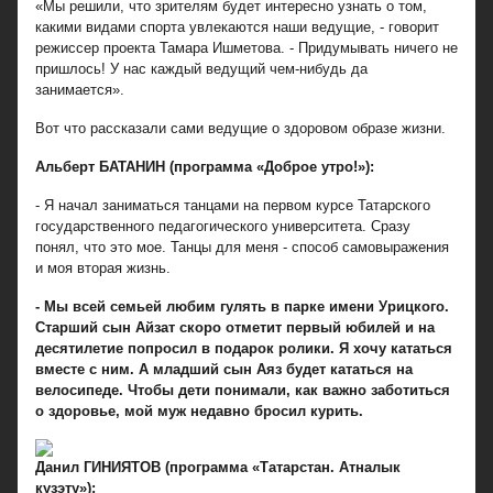
«Мы решили, что зрителям будет интересно узнать о том,
какими видами спорта увлекаются наши ведущие, - говорит
режиссер проекта Тамара Ишметова. - Придумывать ничего не
пришлось! У нас каждый ведущий чем-нибудь да
занимается».
Вот что рассказали сами ведущие о здоровом образе жизни.
Альберт БАТАНИН (программа «Доброе утро!»):
- Я начал заниматься танцами на первом курсе Татарского
государственного педагогического университета. Сразу
понял, что это мое. Танцы для меня - способ самовыражения
и моя вторая жизнь.
- Мы всей семьей любим гулять в парке имени Урицкого.
Старший сын Айзат скоро отметит первый юбилей и на
десятилетие попросил в подарок ролики. Я хочу кататься
вместе с ним. А младший сын Аяз будет кататься на
велосипеде. Чтобы дети понимали, как важно заботиться
о здоровье, мой муж недавно бросил курить.
Данил ГИНИЯТОВ (программа «Татарстан. Атналык
кузэту»):