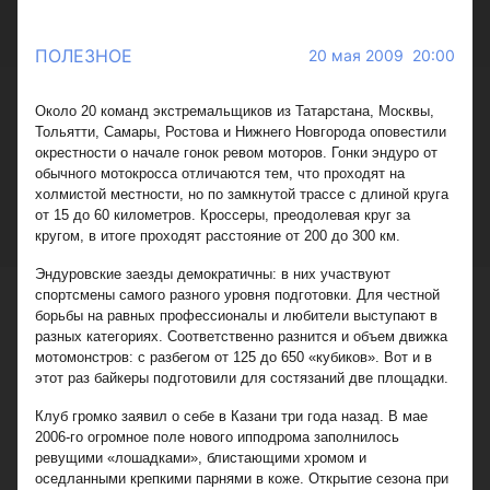
ПОЛЕЗНОЕ
20 мая 2009 20:00
Около 20 команд экстремальщиков из Татарстана, Москвы,
Тольятти, Самары, Ростова и Нижнего Новгорода оповестили
окрестности о начале гонок ревом моторов. Гонки эндуро от
обычного мотокросса отличаются тем, что проходят на
холмистой местности, но по замкнутой трассе с длиной круга
от 15 до 60 километров. Кроссеры, преодолевая круг за
кругом, в итоге проходят расстояние от 200 до 300 км.
Эндуровские заезды демократичны: в них участвуют
спортсмены самого разного уровня подготовки. Для честной
борьбы на равных профессионалы и любители выступают в
разных категориях. Соответственно разнится и объем движка
мотомонстров: с разбегом от 125 до 650 «кубиков». Вот и в
этот раз байкеры подготовили для состязаний две площадки.
Клуб громко заявил о себе в Казани три года назад. В мае
2006-го огромное поле нового ипподрома заполнилось
ревущими «лошадками», блистающими хромом и
оседланными крепкими парнями в коже. Открытие сезона при