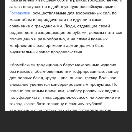
показателям к высшему сорту, в рамках государственного
заказа поступают и в действующую российскую армию.
Госзакупки
, осуществляемые для вооруженных сил, по
масштабам и периодичности не идут ни в какое
сравнение с гражданскими. Люди, отдающие своей
родине долг и защищающие ее рубежи, должны питаться
полноценно и разнообразно, а на случай военных
конфликтов в распоряжении армии должен быть
внушительный запас продовольствия.
«Армейские» традиционно берут макаронные изделия
без изысков: обыкновенные или гофрированные, лапшу
для первых блюд, крупу – рис, пшено, гречку. Большое
внимание уделяется консервированным продуктам. По
вполне понятным причинам, колбасу различных видов и
полуфабрикаты, типа сарделек-сосисок, на хранение не
закладывают. Зато говядину и свинину глубокой
заморозки – с радостью, так как ее потребительские
свойства со временем не меняются. В рамках госзакупок
на склады подразделений вооруженных сил поступают
также рыбные, мясные консервы. В особом почете у