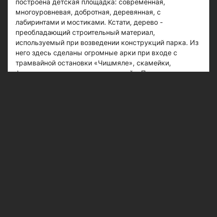
построена детская площадка: современная,
многоуровневая, добротная, деревянная, с
лабиринтами и мостиками. Кстати, дерево -
преобладающий строительный материал,
используемый при возведении конструкций парка. Из
него здесь сделаны огромные арки при входе с
трамвайной остановки «Чишмяле», скамейки,
фестивальная площадка со сценой… По максимуму
использовано дерево и в наружной отделке зданий.
Посетители лесопарка уже оценили удобство
многофункционального центра, в котором
расположились в том числе и кафе, и пункт проката
лыжного инвентаря. От здания базы спускаются
трибуны, на которых можно будет сидеть и слушать
лекции или смотреть кино. Зимой это и зона для
болельщиков лыжных соревнований. Довольные
спортсмены и лыжники осваивают спортивные и
любительские трассы, благо ландшафт местности,
богатый на перепады высот, позволяет попробовать
свои силы и на крутых, и на пологих спусках. Для