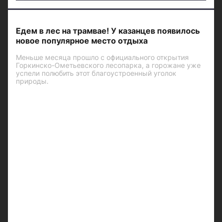
Едем в лес на трамвае! У казанцев появилось
новое популярное место отдыха
Меньше месяца прошло с официального открытия
Горкинско-Ометьевского лесопарка, а горожане уже
успели полюбить этот благоустроенный уголок
природы.