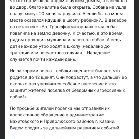
что это произошло рядом с чужим домом, я забежала
во двор, благо калитка была открыта. Собака не ушла
сразу, минут 20 меня караулила. А если бы на моем
месте оказался идущий в школу ребенок?.. В декабре
на остановке «Ул. Трансформаторная» стая собак
повалила на землю девочку. К счастью, в это время
рядом проходил мужчина и разогнал собак. А ведь
дети каждое утро ходят в школу, недалеко до
трагедии или несчастного случая… Нападение
случается почти каждый день.
Не за горами весна - собаки ощенятся: бывает, что
родится до 12 щенят. Они подрастут, а что дальше? Во
сколько раз увеличится собачье население и кто
защитит жителей поселка от бездомных агрессивных
собак?»
По просьбе жителей поселка мы отправили их
коллективное обращение в администрацию
Вахитовского и Приволжского районов г. Казани.
Будем следить за дальнейшим развитием событий.