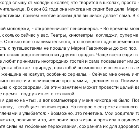
 когда слышу от молодых коллег, что творится в школах, просто 
ительница. В свои 82 года она никогда не сидит без дела. Мар
рестиком, причем многие эскизы для вышивок делает сама. В к
ой молодежи, - откровенничает пенсионерка. - Во времена мое
 сколько сейчас у вас. Театры, кинотеатры, колледжи, суперма
. Столько всего занимательного, что позволяет одновременно и
ть к путешествиям не прошла у Марии Гавриловны до сих пор. 
ет своих родственников из других городов. Чаще всего ездит в
е любит принимать иногородних гостей и сама показывает им 
абушка обожает природу, при любой возможности выезжает в лес
 женщина не жалует, особенно сериалы. - Сейчас мне очень инт
ько новости и политические программы, - делится она. Помимо
на к кроссвордам. За этим занятием может провести целый де
 время - подружиться с техникой.
 я давно на «ты», а вот компьютера у меня никогда не было. П
купку, - сообщает пенсионерка. На вопрос о секрете активного
лечами и улыбается: - Возможно, это генетика. Мои родители 
можно, повлияло и то, что почти всю жизнь я прожила в одиноче
атя силы на любовные переживания, сохранила их для здорового