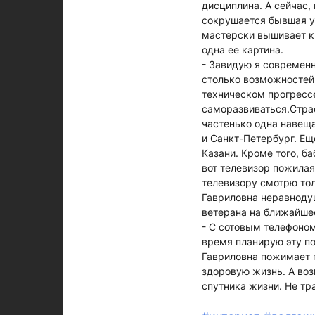
дисциплина. А сейчас,
сокрушается бывшая уч
мастерски вышивает к
одна ее картина.
- Завидую я современн
столько возможностей,
техническом прогрессе
саморазвиваться.Страс
частенько одна навеща
и Санкт-Петербург. Ещ
Казани. Кроме того, б
вот телевизор пожилая
телевизору смотрю тол
Гавриловна неравнодуш
ветерана на ближайшее
- С сотовым телефоном
время планирую эту по
Гавриловна пожимает п
здоровую жизнь. А воз
спутника жизни. Не тр