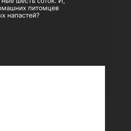
ные шесть соток. И,
домашних питомцев
ых напастей?