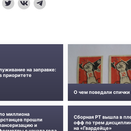
луживание на заправке:
 в приоритете
О чем поведали спички
ло миллиона
Сборная РТ вышла в пл
арстанцев прошли
офф по трем дисципли
пансеризацию и
на «Гвардейце»
фосмотры с начала года