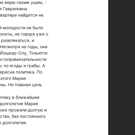
не верю своим ушам, -
ия Гавриловна
вартире найдется не
й молодости не было
ркеты, не говоря уже о
 развлекаться, и
Несмотря на годы, она
 Йошкар-Олу, Тольятти
достопримечательности
 по ягоды и грибы. А
ересна политика. По
 этого Мария
нь. Но главная цель
оэтому в ближайшее
 долголетия Мария
тоже прожили долгую и
стве, без постоянного
 долголетия.