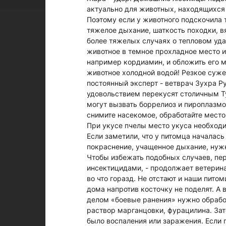
актуально для животных, находящихся н
Поэтому если у животного подскочила 
тяжелое дыхание, шаткость походки, вя
более тяжелых случаях о тепловом уда
животное в темное прохладное место и
например кордиамин, и обложить его м
животное холодной водой! Резкое суже
постоянный эксперт - ветврач Зухра Р
удовольствием перекусят столичным Ту
могут вызвать боррелиоз и пироплазмо
снимите насекомое, обработайте место
При укусе пчелы место укуса необход
Если заметили, что у питомца началась
покраснение, учащенное дыхание, нужн
Чтобы избежать подобных случаев, пе
инсектицидами, - продолжает ветерина
во что горазд. Не отстают и наши питом
дома напротив косточку не поделят. А
делом «боевые ранения» нужно обрабо
раствор марганцовки, фурацилина. Зат
было воспаления или заражения. Если п