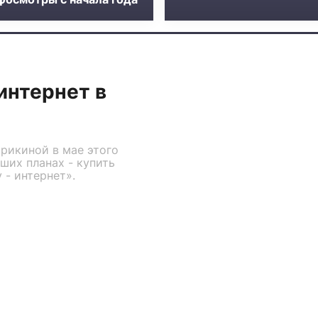
интернет в
рикиной в мае этого
ших планах - купить
 - интернет».