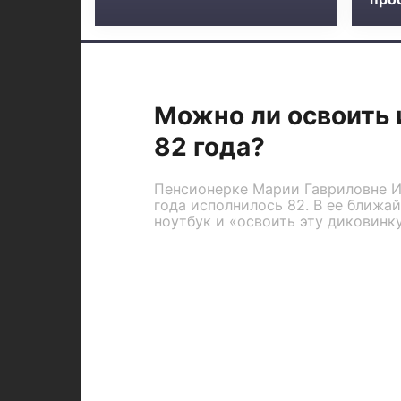
Можно ли освоить 
82 года?
Пенсионерке Марии Гавриловне И
года исполнилось 82. В ее ближай
ноутбук и «освоить эту диковинку