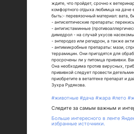
ждите, что пройдет, срочно к ветерина
комфортного отдыха лю­бимца на даче е
быть:- перевязочный материал: вата, б
- антисептические препараты: перекись
- антигистаминные (противоаллергичес
димедрол - на случай укусов насекомы
- энтеродез или регидрон, а также акт
- антимикробные препараты: мази, спре
террамицин. Они пригодятся для обрабо
просрочены ли у питомца прививки. Ва
Она необходима против вирусных, гриб
прививкой следует провести дегельминт
приобретите в ветаптеке препарат и да
Зухра Рудякова.
#животные
#дача
#жара
#лето
#ж
Следите за самым важным и инт
Больше интересного в ленте Янде
избранные источники.