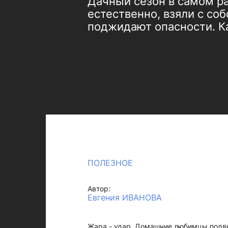
Дачный сезон в самом ра
естественно, взяли с со
поджидают опасности. К
ПОЛЕЗНОЕ
Автор:
Евгения ИВАНОВА
Жара - удар. Домашние лю­бимцы подв