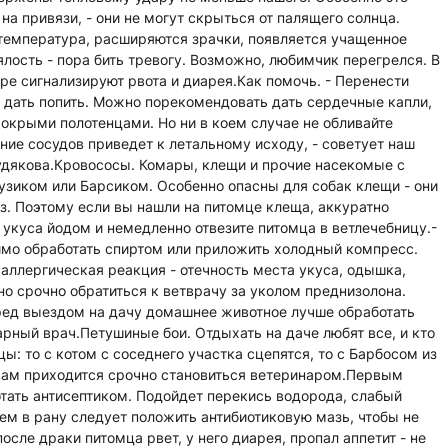
а привязи, - они не могут скрыться от палящего солнца.
температура, расширяются зрачки, появляется учащенное
лость - пора бить тревогу. Возможно, любимчик перегрелся. В
ре сигнализируют рвота и диарея.Как помочь. - Перенести
 дать попить. Можно порекомендовать дать сердечные капли,
окрыми полотенцами. Но ни в коем случае не обливайте
ние сосудов приведет к летальному исходу, - советует наш
удякова.Кровососы. Комары, клещи и прочие насекомые с
зиком или Барсиком. Особенно опасны для собак клещи - они
з. Поэтому если вы нашли на питомце клеща, аккуратно
 укуса йодом и немедленно отвезите питомца в ветлечебницу.-
имо обработать спиртом или приложить холодный компресс.
 аллергическая реакция - отечность места укуса, одышка,
о срочно обратиться к ветврачу за уколом преднизолона.
ред выездом на дачу домашнее животное лучше обработать
рный врач.Петушиные бои. Отдыхать на даче любят все, и кто
цы: то с котом с соседнего участка сцепятся, то с Барбосом из
 вам приходится срочно становиться ветеринаром.Первым
тать антисептиком. Подойдет перекись водорода, слабый
ем в рану следует положить антибиотиковую мазь, чтобы не
осле драки питомца рвет, у него диарея, пропал аппетит - не