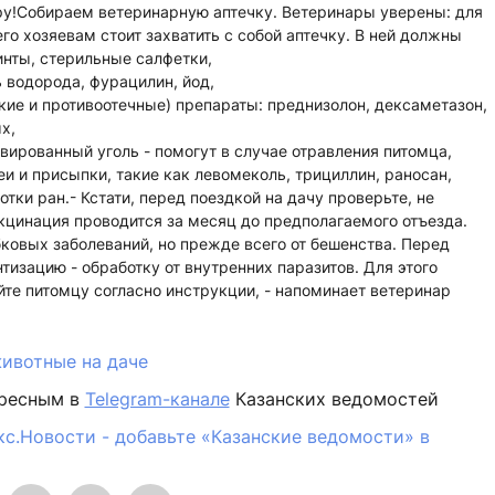
ру!Собираем ветеринарную аптечку. Ветеринары уве­ре­ны: для
го хозяевам стоит захватить с собой аптечку. В ней должны
инты, стерильные салфетки,
 водорода, фурацилин, йод,
кие и противоотечные) препараты: преднизолон, дексаметазон,
х,
ивированный уголь - помогут в случае отравления питомца,
и и присыпки, такие как левомеколь, трициллин, раносан,
тки ран.- Кстати, перед поездкой на дачу проверьте, не
кцинация проводится за месяц до предполагаемого отъезда.
ковых заболеваний, но прежде всего от бешенства. Перед
изацию - обработку от внутренних паразитов. Для этого
йте питомцу согласно инструкции, - напоминает ветеринар
ивотные на даче
ересным в
Telegram-канале
Казанских ведомостей
кс.Новости - добавьте «Казанские ведомости» в