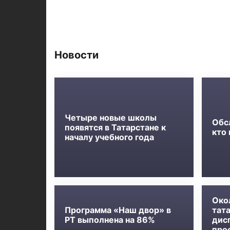
Новости
Четыре новые школы
Обс
появятся в Татарстане к
кто
началу учебного года
Око
Программа «Наш двор» в
тат
РТ выполнена на 86%
дис
про