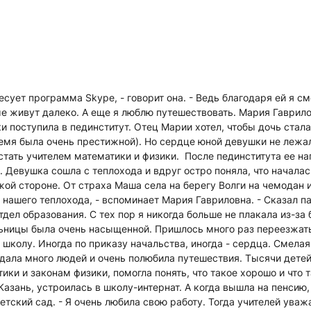
есует программа Skype, - говорит она. - Ведь благодаря ей я с
е живут далеко. А еще я люблю путешествовать. Мария Гаврило
ки поступила в пединститут. Отец Марии хотел, чтобы дочь стал
ремя была очень престижной). Но сердце юной девушки не лежа
стать учителем математики и физики. После пединститута ее на
 Девушка сошла с теплохода и вдруг остро поняла, что началас
жой стороне. От страха Маша села на берегу Волги на чемодан и
 нашего теплохода, - вспоминает Мария Гавриловна. - Сказал 
тдел образования. С тех пор я никогда больше не плакала из-за 
ьницы была очень насыщенной. Пришлось много раз переезжать
 школу. Иногда по приказу начальства, иногда - сердца. Смела
дала много людей и очень полюбила путешествия. Тысячи дете
ки и законам физики, помогла понять, что такое хорошо и что т
азань, устроилась в школу-интернат. А когда вышла на пенсию,
етский сад. - Я очень любила свою работу. Тогда учителей уваж