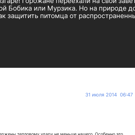
згаре! Горожане переехали на свои завет
бой Бобика или Мурзика. Но на природе 
ак защитить питомца от распространенн
31 июля 2014 06:47
ержены тепловому удару не меньше нашего. Особенно это