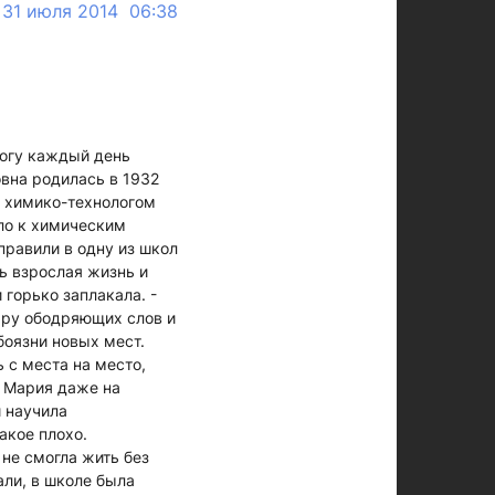
31 июля 2014 06:38
могу каждый день
вна родилась в 1932
а химико-технологом
ло к химическим
правили в одну из школ
ь взрослая жизнь и
 горько заплакала. -
пару ободряющих слов и
боязни новых мест.
 с места на место,
я Мария даже на
й научила
акое плохо.
 не смогла жить без
али, в школе была