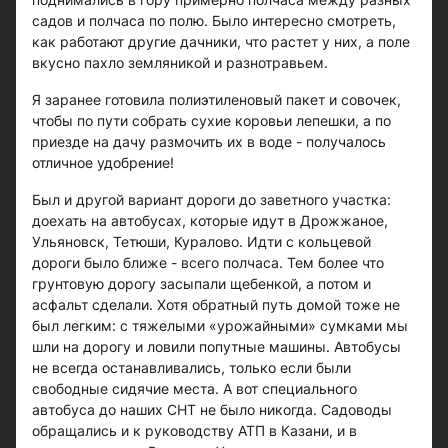
садов и полчаса по полю. Было интересно смотреть,
как работают другие дачники, что растет у них, а поле
вкусно пахло земляникой и разнотравьем.
Я заранее готовила полиэтиленовый пакет и совочек,
чтобы по пути собрать сухие коровьи лепешки, а по
приезде на дачу размочить их в воде - получалось
отличное удобрение!
Был и другой вариант дороги до заветного участка:
доехать на автобусах, которые идут в Дрожжаное,
Ульяновск, Тетюши, Куралово. Идти с кольцевой
дороги было ближе - всего полчаса. Тем более что
грунтовую дорогу засыпали щебенкой, а потом и
асфальт сделали. Хотя обратный путь домой тоже не
был легким: с тяжелыми «урожайными» сумками мы
шли на дорогу и ловили попутные машины. Автобусы
не всегда останавливались, только если были
свободные сидячие места. А вот специального
автобуса до наших СНТ не было никогда. Садоводы
обращались и к руководству АТП в Казани, и в