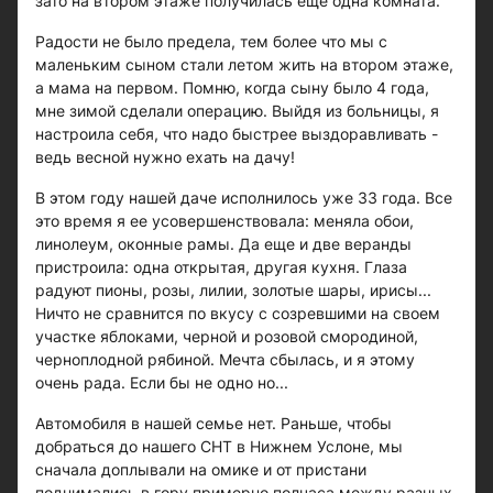
зато на втором этаже получилась еще одна комната.
Радости не было предела, тем более что мы с
маленьким сыном стали летом жить на втором этаже,
а мама на первом. Помню, когда сыну было 4 года,
мне зимой сделали операцию. Выйдя из больницы, я
настроила себя, что надо быстрее выздоравливать -
ведь весной нужно ехать на дачу!
В этом году нашей даче исполнилось уже 33 года. Все
это время я ее усовершенствовала: меняла обои,
линолеум, оконные рамы. Да еще и две веранды
пристроила: одна открытая, другая кухня. Глаза
радуют пионы, розы, лилии, золотые шары, ирисы...
Ничто не сравнится по вкусу с созревшими на своем
участке яблоками, черной и розовой смородиной,
черноплодной рябиной. Мечта сбылась, и я этому
очень рада. Если бы не одно но...
Автомобиля в нашей семье нет. Раньше, чтобы
добраться до нашего СНТ в Нижнем Услоне, мы
сначала доплывали на омике и от пристани
поднимались в гору примерно полчаса между разных