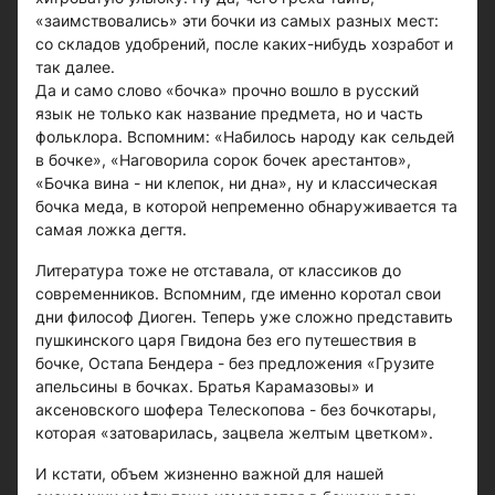
«заимствовались» эти бочки из самых разных мест:
со складов удобрений, после каких-нибудь хозработ и
так далее.
Да и само слово «бочка» прочно вошло в русский
язык не только как название предмета, но и часть
фольклора. Вспомним: «Набилось народу как сельдей
в бочке», «Наговорила сорок бочек арестантов»,
«Бочка вина - ни клепок, ни дна», ну и классическая
бочка меда, в которой непременно обнаруживается та
самая ложка дегтя.
Литература тоже не отставала, от классиков до
современников. Вспомним, где именно коротал свои
дни философ Диоген. Теперь уже сложно представить
пушкинского царя Гвидона без его путешествия в
бочке, Остапа Бендера - без предложения «Грузите
апельсины в бочках. Братья Карамазовы» и
аксеновского шофера Телескопова - без бочкотары,
которая «затоварилась, зацвела желтым цветком».
И кстати, объем жизненно важной для нашей