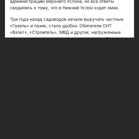
администрацию Верхнего Услона, но все ответы
сводились к тому, что в Нижний Услон ходит омик.
Три года назад садоводов начали выручать частные
«Газель» и пазик, стало удобно. Обитатели СНТ
«Взлет», «Строитель», МВД и других, нагруженные
рюкзаками и корзинками, радовались: хоть было и
тесновато ехать, но зато удобно. Этот транспорт еще
прихватывал по пути садоводов Воробьевки и других.
И вот частников запретили.
Отменили и автобус, который ходил до Куралово. А
ведь время идет и садоводы, которые построили свои
дачи, стареют, а ходить на пристань или ловить
машину уже не под силу…
Несколько лет назад от Аракчино в Верхний Услон
стал ходить паром. Опять-таки удобно для
автовладельцев. Садоводы сначала обрадовались,
когда свои услуги стало предлагать верхнеуслонское
такси. Можно было позвонить диспетчеру и заказать
машину или от парома, или от сада. Но в последнее