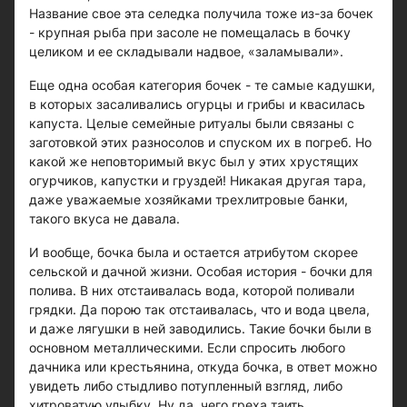
Название свое эта селедка получила тоже из-за бочек
- крупная рыба при засоле не помещалась в бочку
целиком и ее складывали надвое, «заламывали».
Еще одна особая категория бочек - те самые кадушки,
в которых засаливались огурцы и грибы и квасилась
капуста. Целые семейные ритуалы были связаны с
заготовкой этих разносолов и спуском их в погреб. Но
какой же неповторимый вкус был у этих хрустящих
огурчиков, капустки и груздей! Никакая другая тара,
даже уважаемые хозяйками трехлитровые банки,
такого вкуса не давала.
И вообще, бочка была и остается атрибутом скорее
сельской и дачной жизни. Особая история - бочки для
полива. В них отстаивалась вода, которой поливали
грядки. Да порою так отстаивалась, что и вода цвела,
и даже лягушки в ней заводились. Такие бочки были в
основном металлическими. Если спросить любого
дачника или крестьянина, откуда бочка, в ответ можно
увидеть либо стыдливо потупленный взгляд, либо
хитроватую улыбку. Ну да, чего греха таить,