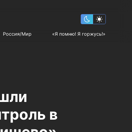
Россия/Мир
«Я помню! Я горжусь!»
ошли
троль в