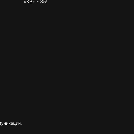
«КВ» - 35!
муникаций.