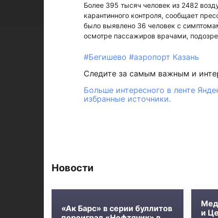
Более 395 тысяч человек из 2482 возд
карантинного контроля, сообщает прес
было выявлено 36 человек с симптома
осмотре пассажиров врачами, подозре
#Бегишево
#аэропорт Казань
Следите за самым важным и инт
Больше интересного в ленте Янде
избранные источники.
Новости
Мед
«Ак Барс» в серии буллитов
и Ц
переиграл «Нефтяник» в