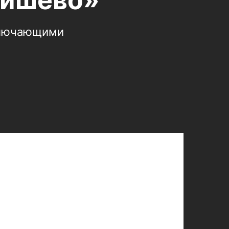
гишево»
сключающими