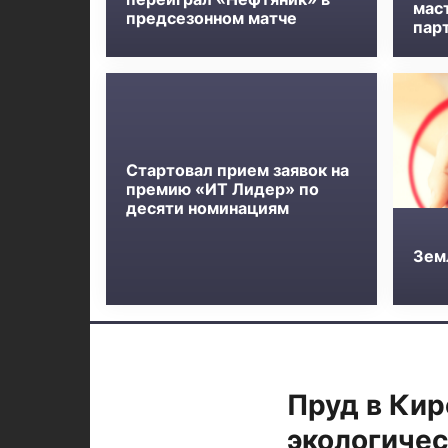
мас
предсезонном матче
пар
Стартовал прием заявок на
премию «ИТ Лидер» по
десяти номинациям
Зем
Пруд в Кир
экологиче