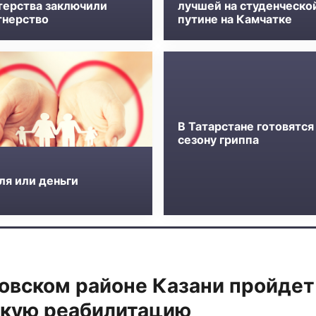
терства заключили
лучшей на студенческо
тнерство
путине на Камчатке
В Татарстане готовятся
сезону гриппа
ля или деньги
овском районе Казани пройдет
скую реабилитацию