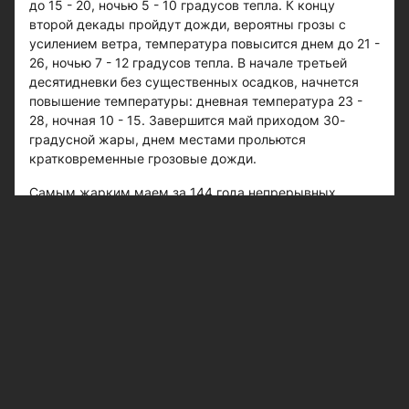
до 15 - 20, ночью 5 - 10 градусов тепла. К концу
второй декады пройдут дожди, вероятны грозы с
усилением ветра, температура повысится днем до 21 -
26, ночью 7 - 12 градусов тепла. В начале третьей
десятидневки без существенных осадков, начнется
повышение температуры: дневная температура 23 -
28, ночная 10 - 15. Завершится май приходом 30-
градусной жары, днем местами прольются
кратковременные грозовые дожди.
Самым жарким маем за 144 года непрерывных
наблюдений по Казани оказался май 1906 года со
среднемесячной температурой 18,4 градуса тепла,
самым холодным был май 1918 года. Тогда
среднемесячная температура оказалась равной 6,4
градуса тепла.
Отличился в Казани рекордами дня май 2007 года,
когда с 28 по 31 мая четыре дня подряд были
перекрыты абсолютные максимумы, которые
достигли 32 - 33 градусов. Абсолютный рекорд мая
был установлен 31-го числа того же года, когда воздух