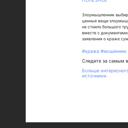
ПОЛЕЗНОЕ
Злоумышленник выбира
ценные вещи злоумышл
не стоило большого тр
вместе с документами.
заявления о краже су
#кража
#мошенник
Следите за самым 
Больше интересного
источники.