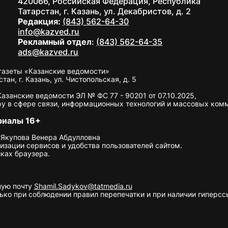
420066, Российская Федерация, Республика
Татарстан, г. Казань, ул. Декабристов, д. 2
Редакция:
(843) 562-64-30
info@kazved.ru
Рекламный отдел
:
(843) 562-64-35
ads@kazved.ru
газеты «Казанские ведомости»
н, г. Казань, ул. Чистопольская, д. 5
занские ведомости ЭЛ № ФС 77 - 90201 от 07.10.2025,
у в сфере связи, информационных технологий и массовых ком
риалы 16+
 Якупова Венера Абдулловна
изации сервисов и удобства пользователей сайтом.
ках браузера.
ную почту
Shamil.Sadykov@tatmedia.ru
ко при соблюдении правил перепечатки и при наличии гиперссы