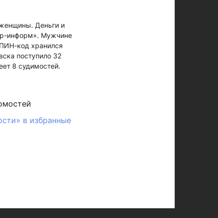
 женщины. Деньги и
тар-информ». Мужчине
 ПИН-код хранился
вска поступило 32
еет 8 судимостей.
омостей
ости» в избранные