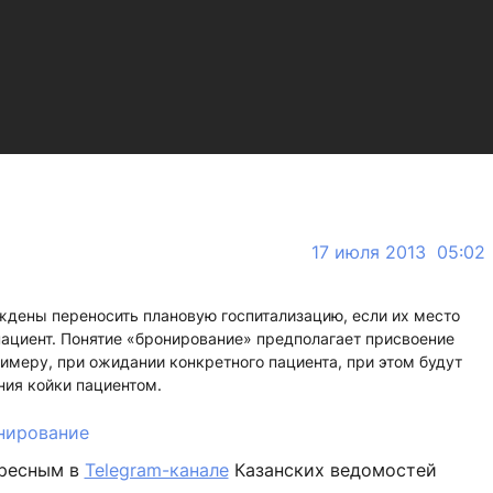
17 июля 2013 05:02
ждены переносить плановую госпитализацию, если их место
ациент. Понятие «бронирование» предполагает присвоение
римеру, при ожидании конкретного пациента, при этом будут
ия койки пациентом.
нирование
ересным в
Telegram-канале
Казанских ведомостей