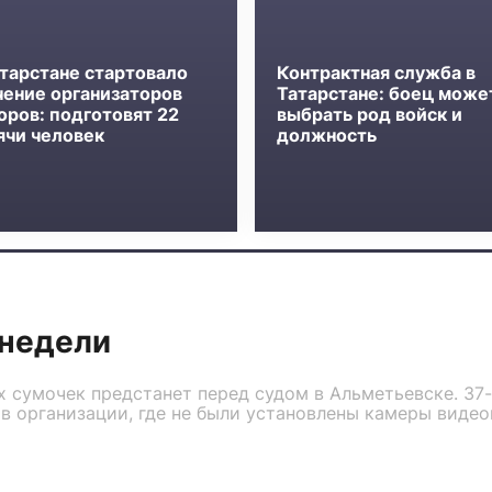
атарстане стартовало
Контрактная служба в
чение организаторов
Татарстане: боец може
оров: подготовят 22
выбрать род войск и
ячи человек
должность
недели
 сумочек предстанет перед судом в Альметьевске. 37
в организации, где не были установлены камеры виде