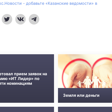
кс.Новости - добавьте «Казанские ведомости» в
ртовал прием заявок на
мию «ИТ Лидер» по
яти номинациям
Земля или деньги