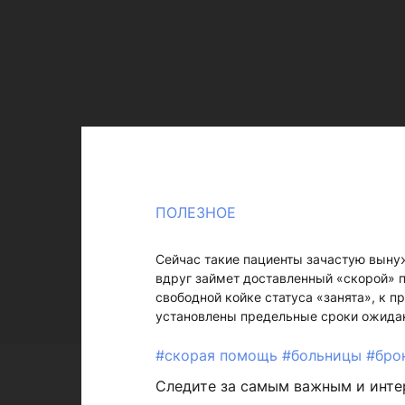
ПОЛЕЗНОЕ
Сейчас такие пациенты зачастую выну
вдруг займет доставленный «скорой» п
свободной койке статуса «занята», к п
установлены предельные сроки ожидан
#скорая помощь
#больницы
#бро
Следите за самым важным и инт