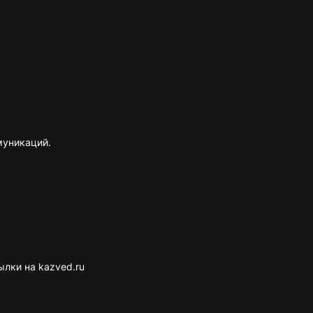
муникаций.
лки на kazved.ru