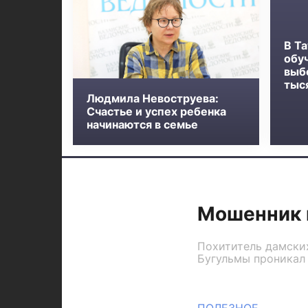
В Т
обу
выб
тыс
Людмила Невоструева:
Счастье и успех ребенка
начинаются в семье
Мошенник 
Похититель дамских
Бугульмы проникал 