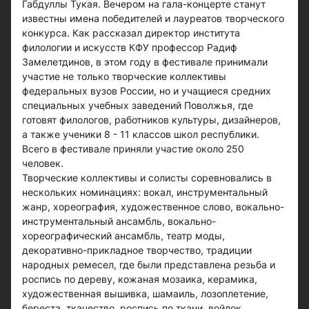
Габдуллы Тукая. Вечером на гала-концерте станут
известны имена победителей и лауреатов творческого
конкурса. Как рассказал директор института
филологии и искусств КФУ профессор Радиф
Замелетдинов, в этом году в фестивале принимали
участие не только творческие коллективы
федеральных вузов России, но и учащиеся средних
специальных учебных заведений Поволжья, где
готовят филологов, работников культуры, дизайнеров,
а также ученики 8 - 11 классов школ республики.
Всего в фестивале приняли участие около 250
человек.
Творческие коллективы и солисты соревновались в
нескольких номинациях: вокал, инструментальный
жанр, хореография, художественное слово, вокально-
инструментальный ансамбль, вокально-
хореографический ансамбль, театр моды,
декоративно-прикладное творчество, традиции
народных ремесел, где были представлена резьба и
роспись по дереву, кожаная мозаика, керамика,
художественная вышивка, шамаиль, лозоплетение,
береста, ткачество, роспись по ткани, войлок,