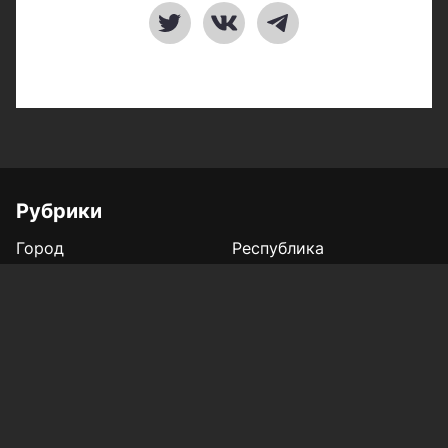
Рубрики
Город
Республика
Россия/Мир
Здоровье
Полезное
Спорт
Газета
Фотогалереи
Вакансии
Конкурс «Мой Тукай»
Афиша Казани