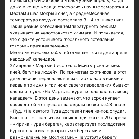
прошлогодний холодный и пасмурный апрель, когда
даже в конце месяца отмечались ночные заморозки и
местами шел мокрый снег, а среднемесячная
температура воздуха составляла 3 - 4 гр. ниже нуля.
Такие резкие колебания температурного режима
указывают на непостоянство климата. И получается,
что о факте устойчивого глобального потепления
говорить преждевременно.
Много интересных событий отмечает в эти дни апреля
народный календарь.
27 апреля - Мартын Лисогон. «Лисицы роются меж
пней, бегут на людей». По приметам охотников, в этот
день лисицы переселяются из старых нор в новые и
первые три дня и три ночи своего переселения бывают
слепы и глухи. «На Мартына курячья слепота на лисиц
нападает». В этот день замечают, что ворон купает
своих детей и отпускает на отдельное житье.28 апреля
- Пуд. «На святого Пуда доставай пчел из-под спуда».
Выставляют пчел из омшаников для облета.29 апреля
- «Ирина - урви берега», характеризует последствия
бурного разлива с разрытыми берегами и
размочаленными мостиками. «Не устоять берегу