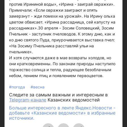
против Ирининой воды», «Ирина - заиграй овражки».
Примечали: «Если овражки заиграют и опять
замерзнут - жди помехи на урожай». На Ирину ольха
цветом обвисает. «Ирина рассадница, сей капусту на
рассадниках».30 апреля - Зосим Соловецкий, Зосим
Пчельник - заступник пчеловодов. К этому дню, как и
ко дню святого Пуда, приурочивается выставка пчел:
«На Зосиму Пчельника расставляй ульи на
пчельнике».
И хотя случаются даже в мае возвраты холодов, но
они кратковременны. По законам природы наступило
торжество солнца и тепла, радующее безоблачным
небом, пением птиц и появлением первоцветов.
#погода
#весна
Следите за самым важным и интересным в
Telegram-канале
Казанских ведомостей
Больше интересного в ленте Яндекс.Новости -
добавьте «Казанские ведомости» в избранные
источники.