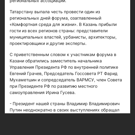
региональных ассоциаций.
Татарстану выпала честь провести один из
региональных дней форума, озаглавленный
«Комфортная среда для жизни». В Казань прибыли
гости из всех регионов страны: представители
муниципальных властей, урбанисты, архитекторы,
проектировщики и другие эксперты.
С приветственным словом к участникам форума в
Казани обратились заместитель начальника
Управления Президента РФ по внутренней политике
Евгений Грачев, Председатель Госсовета РТ Фарид
Мухаметшин и сопредседатель ВАРМСУ, член Совета
при Президенте РФ по развитию местного
самоуправления Ирина Гусева.
- Президент нашей страны Владимир Владимирович
Путин неоднократно в своих выступлениях обращал
внимание на то, что муниципальный уровень власти -
самый близкий к народу, - подчеркнул Евгений Грачев.
- Туда приходят со всеми проблемами, чаяниями и