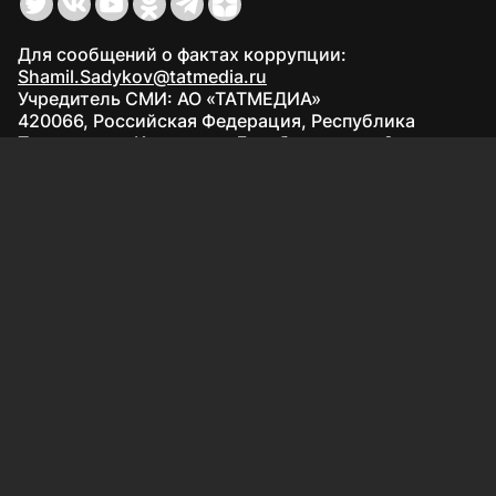
Для сообщений о фактах коррупции:
Shamil.Sadykov@tatmedia.ru
Учредитель СМИ: АО «ТАТМЕДИА»
420066, Российская Федерация, Республика
Татарстан, г. Казань, ул. Декабристов, д. 2
Редакция:
(843) 562-64-30
info@kazved.ru
Рекламный отдел
:
(843) 562-64-35
ads@kazved.ru
© 1991 – 2026 Филиал АО «ТАТМЕДИА» «Редакция газеты
«Казанские ведомости»
420066, Российская Федерация, Республика Татарстан, г.
Казань, ул. Чистопольская, д. 5
Наименование СМИ: Казанские ведомости
Средство массовой информации сетевое издание
Казанские ведомости ЭЛ № ФС 77 - 90201 от 07.10.2025,
зарегистрировано Федеральной службой по надзору в
сфере связи, информационных технологий и массовых
коммуникаций.
Настоящий ресурс может содержать материалы
16+