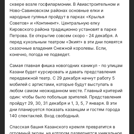
сквере возле госфилармонии. В Авиастроительном и
Ново-Савиновском районах основные елки и
народные гулянья пройдут в парках «Крылья
Советов» и «Континент». Центральную елку
Кировского района традиционно установят в парке
Петрова. Ее открытие совсем скоро - 24 декабря. А
перед кукольным театром «Экият» в эти дни появятся
сказочные владения Снежной королевы. Если,
конечно, погода не подведет.
Самая главная фишка новогодних каникул - по улицам
Казани будет курсировать и давать представления
передвижной театр. С 29 декабря начнут работу 5
мобилей с артистами, которые будут выступать в
любом самом неожиданном месте. Главный критерий
один: чтобы было побольше зрителей. Представления
пройдут 29, 30, 31 декабря и 1, 3, 5, 7 января. В эти
дни планируется показать казанцам и гостям города
140 спектаклей. Вход свободный.
Спасская башня Казанского кремля превратится в
огромный экран, на котором развернется уникальное