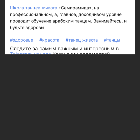
Школа танцев живота
«Семирамида», на
профессиональном, а, главное, доходчивом уровне
проводит обучение арабским танцам. Занимайтесь, и
будьте здоровы!
#здоровье
#красота
#танец живота
#танцы
Следите за самым важным и интересным в
Telegram-канале
Казанских ведомостей
Больше интересного в ленте Яндекс.Новости -
добавьте «Казанские ведомости» в избранные
источники.