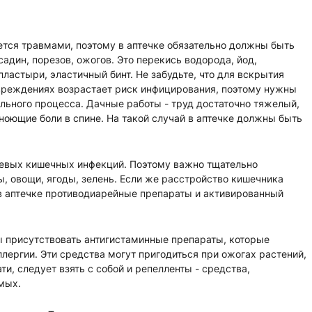
ется травмами, поэтому в аптечке обязательно должны быть
садин, порезов, ожогов. Это перекись водорода, йод,
ластыри, эластичный бинт. Не забудьте, что для вскрытия
вреждениях возрастает риск инфицирования, поэтому нужны
ельного процесса. Дачные работы - труд достаточно тяжелый,
 ноющие боли в спине. На такой случай в аптечке должны быть
ищевых кишечных инфекций. Поэтому важно тщательно
, овощи, ягоды, зелень. Если же расстройство кишечника
в аптечке противодиарейные препараты и активированный
ы присутствовать антигистаминные препараты, которые
ергии. Эти средства могут пригодиться при ожогах растений,
ати, следует взять с собой и репелленты - средства,
омых.