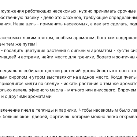
о жужжания работающих насекомых, нужно принимать срочные
обственную пасеку - дело это сложное, требующее определенн
ания. Наша цель - приманить насекомых, а как это сделать, по
насекомых ярким цветом, особым ароматом, богатым содержан
ем тем же путем!
- посадить цветущие растения с сильным ароматом - кусты си
нацеей и астрами, найти место для гречихи, бораго и зонтичных
пециально собирают цветки растений, урожайность которых хот
ным сиропом и утром выставляют на видное место. Когда пчелы
 приходится «идти по следу» - искать растения с тем же аромат
олько капель эфирного масла - мятного или анисового. Впроче
 и с другими ароматами.
влечение пчел в теплицы и парники. Чтобы насекомым было лег
 больше окон, дверей, форточек, которые можно легко открыва
 теплицы использовали химические средства, для подкормки р