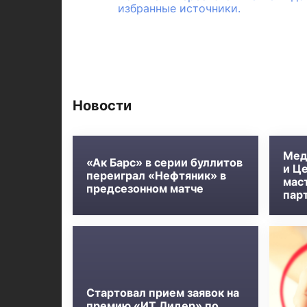
избранные источники.
Новости
Мед
«Ак Барс» в серии буллитов
и Ц
переиграл «Нефтяник» в
мас
предсезонном матче
пар
Стартовал прием заявок на
премию «ИТ Лидер» по