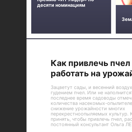
десяти номинациям
Зем
Как привлечь пчел 
работать на урожа
Зацветут сады, и весенний возду
гудением пчел. Или не наполнится
последнее время садоводы отме
количества насекомых-опылителей
снижение урожайности многих
перекрестноопыляемых культур. 
принять, чтобы привлечь пчел, ра
постоянный консультант Ольга Л