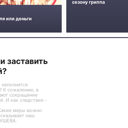
сезону гриппа
ля или деньги
и заставить
й?
х наполнится
? К сожалению, в
чают сокращение
. И как следствие -
Какие меры можно
ссказывает наш
ЕУШЕВА.