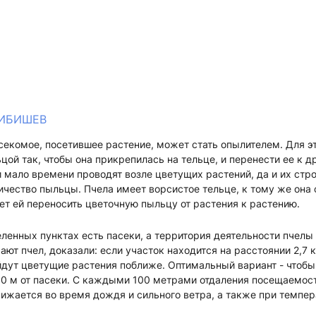
БИБИШЕВ
секомое, посетившее растение, может стать опылителем. Для э
цой так, чтобы она прикрепилась на тельце, и перенести ее к д
 мало времени проводят возле цветущих растений, да и их стро
ичество пыльцы. Пчела имеет ворсистое тельце, к тому же она
яет ей переносить цветочную пыльцу от растения к растению.
еленных пунктах есть пасеки, а территория деятельности пчелы
ают пчел, доказали: если участок находится на расстоянии 2,7 к
айдут цветущие растения поближе. Оптимальный вариант - чтоб
00 м от пасеки. С каждыми 100 метрами отдаления посещаемост
нижается во время дождя и сильного ветра, а также при темпе