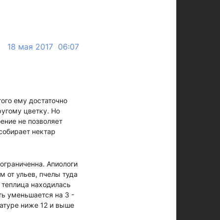
18 мая 2017 06:07
того ему достаточно
ругому цветку. Но
ение не позволяет
 собирает нектар
 ограниченна. Апиологи
м от ульев, пчелы туда
ы теплица находилась
ь уменьшается на 3 -
ратуре ниже 12 и выше