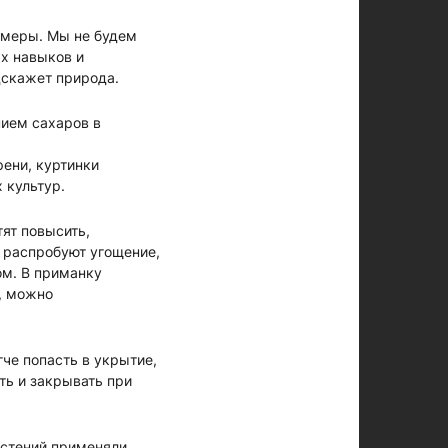
 меры. Мы не будем
ых навыков и
дскажет природа.
ием сахаров в
рени, куртинки
 культур.
ят повысить,
 распробуют угощение,
ом. В приманку
м, можно
че попасть в укрытие,
ть и закрывать при
астений применяли