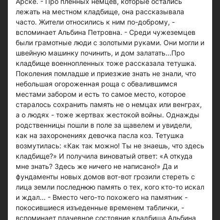
Арске. - Про пленных немцев, которые остались
лежать на местном кладбище, она рассказывала
часто. Жители относились к ним по-доброму, -
вспоминает Альбина Петровна. - Среди чужеземцев
были грамотные люди с золотыми руками. Они могли и
швейную машинку починить, и дом залатать...Про
кладбище военнопленных тоже рассказала тетушка.
Поколения помладше и приезжие знать не знали, что
небольшая огороженная роща с обвалившимся
местами забором и есть то самое место, которое
старалось сохранить память не о немцах или венграх,
а о людях - тоже жертвах жестокой войны. Однажды
родственницы пошли в поле за щавелем и увидели,
как на захоронениях девочка пасла коз. Тетушка
возмутилась: «Как так можно! Ты не знаешь, что здесь
кладбище?» И получила виноватый ответ: «А откуда
мне знать? Здесь же ничего не написано!» Да и
фундаменты новых домов вот-вот грозили стереть с
лица земли последнюю память о тех, кого кто-то искал
и ждал... - Вместо чего-то похожего на памятник -
покосившиеся изъеденные временем таблички, -
вспоминает плачевное состояние кладбища Альбина