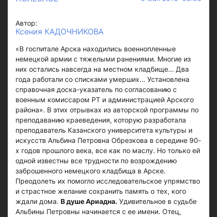
Автор:
Ксения КАДОЧНИКОВА
«В госпитале Арска находились военнопленные
немецкой армии с тяжелыми ранениями. Многие из
них остались навсегда на местном кладбище... Два
года работали со списками умерших... Установлена
справочная доска-указатель по согласованию с
военным комиссаром РТ и администрацией Арского
района». В этих отрывках из авторской программы по
преподаванию краеведения, которую разработала
преподаватель Казанского университета культуры и
искусств Альбина Петровна Обрезкова в середине 90-
х годов прошлого века, все как по маслу. Но только ей
одной известны все трудности по возрождению
заброшенного немецкого кладбища в Арске.
Преодолеть их помогло исследовательское упрямство
и страстное желание сохранить память о тех, кого
ждали дома.
В душе Ариадна.
Удивительное в судьбе
Альбины Петровны начинается с ее имени. Отец,