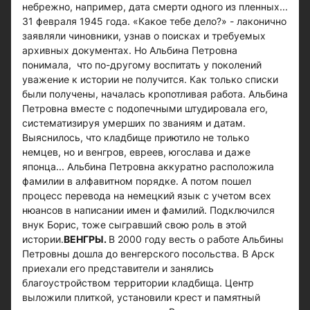
небрежно, например, дата смерти одного из пленных...
31 февраля 1945 года. «Какое тебе дело?» - лаконично
заявляли чиновники, узнав о поисках и требуемых
архивных документах. Но Альбина Петровна
понимала, что по-другому воспитать у поколений
уважение к истории не получится. Как только списки
были получены, началась кропотливая работа. Альбина
Петровна вместе с подопечными штудировала его,
систематизируя умерших по званиям и датам.
Выяснилось, что кладбище приютило не только
немцев, но и венгров, евреев, югослава и даже
японца... Альбина Петровна аккуратно расположила
фамилии в алфавитном порядке. А потом пошел
процесс перевода на немецкий язык с учетом всех
нюансов в написании имен и фамилий. Подключился
внук Борис, тоже сыгравший свою роль в этой
истории.
ВЕНГРЫ.
В 2000 году весть о работе Альбины
Петровны дошла до венгерского посольства. В Арск
приехали его представители и занялись
благоустройством территории кладбища. Центр
выложили плиткой, установили крест и памятный