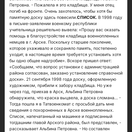
Петровна. - Пожалела я это кладбище. У меня отец
погиб на фронте. Очень захотелось, чтобы хотя бы
памятную доску здесь повесили.
СПИСОК.
В 1998 году
в письме-заявлении военкому республики
учительница решительно вывела: «Прошу вас оказать
помощь в благоустройстве кладбища военнопленных
немцев в г. Арске. Поскольку старшее поколение,
которое ухаживало и сохраняло память, постепенно
уходит, в настоящее время требуется установить хотя
бы одно общее надгробие». Вскоре пришел ответ:
«Сообщаем, что вопрос установки с администрацией
района согласован, заказано установление справочной
доски». 21 сентября 1998 года доску, оформленную
художником, прибили к забору кладбища. Но уже
через год, приехав в Арск, Альбина Петровна
обнаружила, что краска выцвела, а доска сломана... -
Тогда пошла я в Татвоенкомат с просьбой дать мне
сведения о похороненных в Арске военнопленных.
Список, напечатанный на машинке и подписанный
тогдашним главой Арского района, был представлен, -
рассказывает Альбина Петровна. - Но составлен