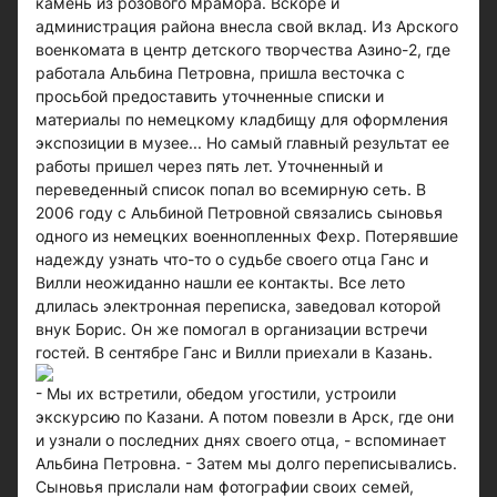
камень из розового мрамора. Вскоре и
администрация района внесла свой вклад. Из Арского
военкомата в центр детского творчества Азино-2, где
работала Альбина Петровна, пришла весточка с
просьбой предоставить уточненные списки и
материалы по немецкому кладбищу для оформления
экспозиции в музее... Но самый главный результат ее
работы пришел через пять лет. Уточненный и
переведенный список попал во всемирную сеть. В
2006 году с Альбиной Петровной связались сыновья
одного из немецких военнопленных Фехр. Потерявшие
надежду узнать что-то о судьбе своего отца Ганс и
Вилли неожиданно нашли ее контакты. Все лето
длилась электронная переписка, заведовал которой
внук Борис. Он же помогал в организации встречи
гостей. В сентябре Ганс и Вилли приехали в Казань.
- Мы их встретили, обедом угостили, устроили
экскурсию по Казани. А потом повезли в Арск, где они
и узнали о последних днях своего отца, - вспоминает
Альбина Петровна. - Затем мы долго переписывались.
Сыновья прислали нам фотографии своих семей,