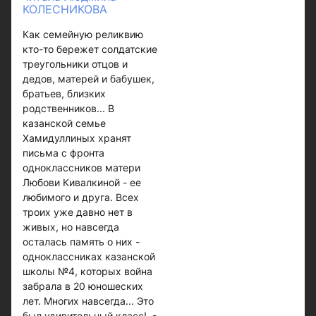
КОЛЕСНИКОВА
Как семейную реликвию
кто-то бережет солдатские
треугольники отцов и
дедов, матерей и бабушек,
братьев, близких
родственников... В
казанской семье
Хамидуллиных хранят
письма с фронта
одноклассников матери
Любови Кивалкиной - ее
любимого и друга. Всех
троих уже давно нет в
живых, но навсегда
осталась память о них -
одноклассниках казанской
школы №4, которых война
забрала в 20 юношеских
лет. Многих навсегда... Это
был удивительный класс! -