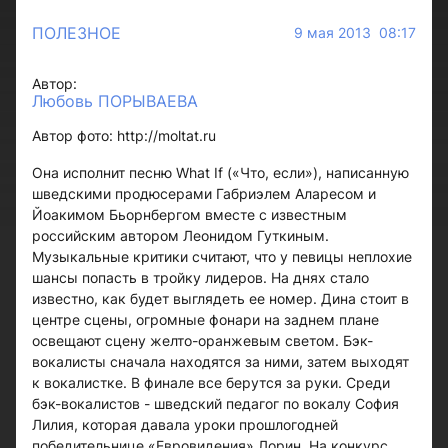
ПОЛЕЗНОЕ
9 мая 2013 08:17
Автор:
Любовь ПОРЫВАЕВА
Автор фото: http://moltat.ru
Она исполнит песню What If («Что, если»), написанную
шведскими продюсерами Габриэлем Аларесом и
Йоакимом Бьорнбергом вместе с известным
российским автором Леонидом Гуткиным.
Музыкальные критики считают, что у певицы неплохие
шансы попасть в тройку лидеров. На днях стало
известно, как будет выглядеть ее номер. Дина стоит в
центре сцены, огромные фонари на заднем плане
освещают сцену желто-оранжевым светом. Бэк-
вокалисты сначала находятся за ними, затем выходят
к вокалистке. В финале все берутся за руки. Среди
бэк-вокалистов - шведский педагог по вокалу София
Лилия, которая давала уроки прошлогодней
победительнице «Евровидения» Лорин. На конкурс