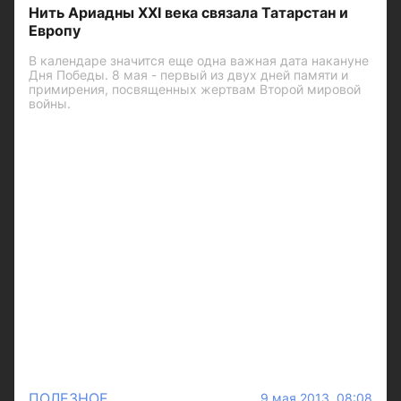
Нить Ариадны XXI века связала Татарстан и
Европу
В календаре значится еще одна важная дата накануне
Дня Победы. 8 мая - первый из двух дней памяти и
примирения, посвященных жертвам Второй мировой
войны.
ПОЛЕЗНОЕ
9 мая 2013 08:08