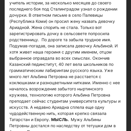
учитель истории, за несколько месяцев до своего
последнего боя под Сталинградом узнал о рождении
дочурки. В ответном письме в село Палевицы
(Республика Коми) он просил жену назвать девочку
Ариадной. Жена спорить не стала. Только вот
зарегистрировать дочку в сельсовете попросила
родственницу. По дороге та забыла трудное имя.
Подумав-погадав, она записала девочку Альбиной. И
хотя живет наша героиня с другим именем, отцом
выбранное оправдала во всех смыслах. Окончив
Казанский пединститут, 40 лет вела школьников по
грамматическим лабиринтам русского языка. Уже
много лет Альбина Петровна не расстается с
коклюшками и разноцветными нитками. Именно с нее
началось возрождение забытого ныртинского
кружева, технологию которого Альбина Петровна
преподает сейчас студентам университета культуры и
искусств. А недавно Ариадна сплела еще одну
чудодейственную нить, которая крепко связала
Татарстан и Европу.
МЫСЛЬ.
Мужу Альбины
Петровны достался по наследству от тетушки дом в