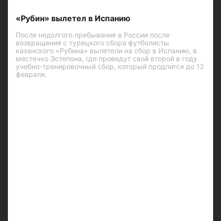
«Рубин» вылетел в Испанию
После недолгого пребывания в России после
возвращения с турецкого сбора футболисты
казанского «Рубина» вылетели на сбор в Испанию, в
местечко Эстепона, где проведут свой второй в году
учебно-тренировочный сбор, который продлится до 12
февраля.