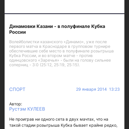
Динамовки Казани - в полуфинале Кубка
России
Волейболистки казанского «Динамо», уже после
первого матча в Краснодаре в групповом турнире
обеспечившие себе место в полуфинале розыгрыша
Кубка России, и во втором матче - против
одинцовского «Заречья» - были на голову сильнее
соперниц - 3:0 (25:12, 25:19, 25:15).
СПОРТ
29 января 2014 13:23
Автор:
Рустэм КУЛЕЕВ
Не проиграв ни одного сета в двух мачтах, что на
такой стадии розыгрыша Кубка бывает крайне редко,