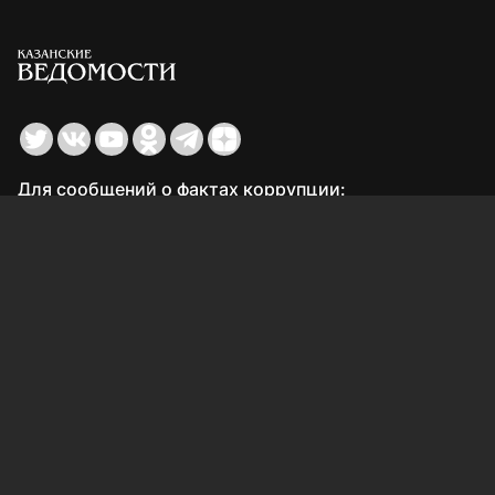
Для сообщений о фактах коррупции:
Shamil.Sadykov@tatmedia.ru
Учредитель СМИ: АО «ТАТМЕДИА»
420066, Российская Федерация, Республика
Татарстан, г. Казань, ул. Декабристов, д. 2
Редакция:
(843) 562-64-30
info@kazved.ru
Рекламный отдел
:
(843) 562-64-35
ads@kazved.ru
© 1991 – 2026 Филиал АО «ТАТМЕДИА» «Редакция газеты
«Казанские ведомости»
420066, Российская Федерация, Республика Татарстан, г.
Казань, ул. Чистопольская, д. 5
Наименование СМИ: Казанские ведомости