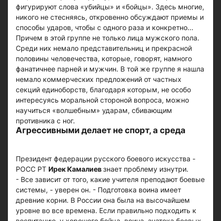
фигурируют слова «убийцы» и «бойцы». Здесь многие,
никого не стесняясь, откровенно обсуждают приемы и
способы ударов, чтобы с одного раза и конкретно...
Причем в этой группе не только лица мужского пола.
Среди них немало представительниц и прекрасной
половины человечества, которые, говорят, намного
фанатичнее парней и мужчин. В той же группе я нашла
немало коммерческих предложений от частных
секций единоборств, благодаря которым, не особо
интересуясь моральной стороной вопроса, можно
научиться «волшебным» ударам, сбивающим
противника с ног.
Агрессивными делает не спорт, а среда
Президент федерации русского боевого искусства -
РОСС РТ
Ирек Камалиев
знает проблему изнутри.
- Все зависит от того, какие учителя преподают боевые
системы, - уверен он. - Подготовка воина имеет
древние корни. В России она была на высочайшем
уровне во все времена. Если правильно подходить к
воспитанию, у хорошего бойца, воина, знатока боевых