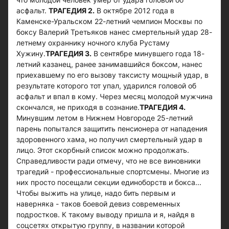
асфальт.
ТРАГЕДИЯ 2.
В октябре 2012 года в
Каменске-Уральском 22-летний чемпион Москвы по
боксу Валерий Третьяков нанес смертельный удар 28-
летнему охраннику ночного клуба Рустаму
Хужину.
ТРАГЕДИЯ 3.
В сентябре минувшего года 18-
летний казанец, ранее занимавшийся боксом, нанес
приехавшему по его вызову таксисту мощный удар, в
результате которого тот упал, ударился головой об
асфальт и впал в кому. Через месяц молодой мужчина
скончался, не приходя в сознание.
ТРАГЕДИЯ 4.
Минувшим летом в Нижнем Новгороде 25-летний
парень попытался защитить пенсионера от нападения
здоровенного хама, но получил смертельный удар в
лицо. Этот скорбный список можно продолжать.
Справедливости ради отмечу, что не все виновники
трагедий - профессиональные спортсмены. Многие из
них просто посещали секции единоборств и бокса...
Чтобы выжить на улице, надо бить первым и
наверняка - таков боевой девиз современных
подростков. К такому выводу пришла и я, найдя в
соцсетях открытую группу, в названии которой