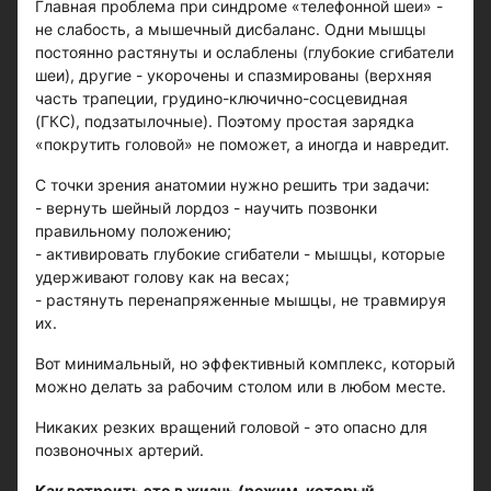
Главная проблема при синдроме «телефонной шеи» -
не слабость, а мышечный дисбаланс. Одни мышцы
постоянно растянуты и ослаблены (глубокие сгибатели
шеи), другие - укорочены и спазмированы (верхняя
часть трапеции, грудино-ключично-сосцевидная
(ГКС), подзатылочные). Поэтому простая зарядка
«покрутить головой» не поможет, а иногда и навредит.
С точки зрения анатомии нужно решить три задачи:
- вернуть шейный лордоз - научить позвонки
правильному положению;
- активировать глубокие сгибатели - мышцы, которые
удерживают голову как на весах;
- растянуть перенапряженные мышцы, не травмируя
их.
Вот минимальный, но эффективный комплекс, который
можно делать за рабочим столом или в любом месте.
Никаких резких вращений головой - это опасно для
позвоночных артерий.
Как встроить это в жизнь (режим, который