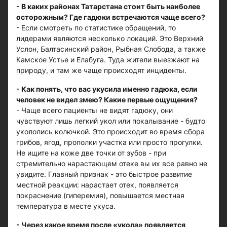
- В каких районах Татарстана стоит быть наиболее
осторожным? Где гадюки встречаются чаще всего?
- Если смотреть по статистике обращений, то
лидерами являются несколько локаций. Это Верхний
Услон, Балтасинский район, Рыбная Слобода, а также
Камское Устье и Елабуга. Туда жители выезжают на
природу, и там же чаще происходят инциденты.
- Как понять, что вас укусила именно гадюка, если
человек не видел змею? Какие первые ощущения?
- Чаще всего пациенты не видят гадюку, они
чувствуют лишь легкий укол или покалывание - будто
укололись колючкой. Это происходит во время сбора
грибов, ягод, прополки участка или просто прогулки.
Не ищите на коже две точки от зубов - при
стремительно нарастающем отеке вы их все равно не
увидите. Главный признак - это быстрое развитие
местной реакции: нарастает отек, появляется
покраснение (гиперемия), повышается местная
температура в месте укуса.
- Через какое время после «укола» появляется