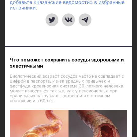
добавьте «Казанские ведомости» в избранные
источники.
Что поможет сохранить сосуды здоровыми и
эластичными
Биологический возраст сосудов часто не совпадает с
цифрой в паспорте. Из-за вредных привычек и
фастфуда кровеносная система 30-летнего человека
может износиться так же, как у пенсионера, а при
правильных нагрузках - оставаться в отличном
состоянии и в 60 лет.