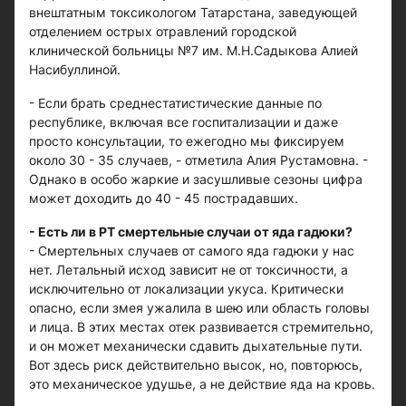
внештатным токсикологом Татарстана, заведующей
отделением острых отравлений городской
клинической больницы №7 им. М.Н.Садыкова Алией
Насибуллиной.
- Если брать среднестатистические данные по
республике, включая все госпитализации и даже
просто консультации, то ежегодно мы фиксируем
около 30 - 35 случаев, - отметила Алия Рустамовна. -
Однако в особо жаркие и засушливые сезоны цифра
может доходить до 40 - 45 пострадавших.
- Есть ли в РТ смертельные случаи от яда гадюки?
- Смертельных случаев от самого яда гадюки у нас
нет. Летальный исход зависит не от токсичности, а
исключительно от локализации укуса. Критически
опасно, если змея ужалила в шею или область головы
и лица. В этих местах отек развивается стремительно,
и он может механически сдавить дыхательные пути.
Вот здесь риск действительно высок, но, повторюсь,
это механическое удушье, а не действие яда на кровь.