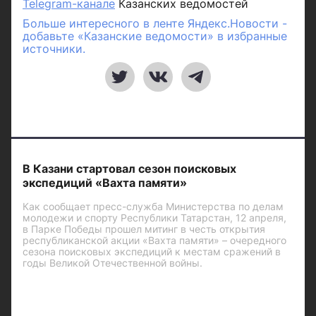
Telegram-канале
Казанских ведомостей
Больше интересного в ленте Яндекс.Новости -
добавьте «Казанские ведомости» в избранные
источники.
В Казани стартовал сезон поисковых
экспедиций «Вахта памяти»
Как сообщает пресс-служба Министерства по делам
молодежи и спорту Республики Татарстан, 12 апреля,
в Парке Победы прошел митинг в честь открытия
республиканской акции «Вахта памяти» – очередного
сезона поисковых экспедиций к местам сражений в
годы Великой Отечественной войны.