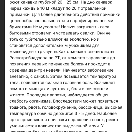
роют канавки глубиной 20 - 25 см. На дно канавок
через каждые 10 м кладут по 20 г отравленной
приманки. Для более длительного действия приманки
целесообразно пользоваться парафинированными
брикетами.Не мусорьте! Нельзя загрязнять леса
бытовыми отходами и устраивать свалки. Они не
только губительно влияют на экологию, но и
становятся дополнительным убежищем для
мышевидных грызунов.Как отмечают специалисты
Роспотребнадзора по РТ, от момента заражения до
появления первых признаков болезни проходит в
среднем две-три недели. Начинается заболевание
внезапно, с озноба. Затем повышается температура
тела, появляется сильная головная боль. Возникает
ломота в мышцах и суставах, боли в пояснице и
животе. Пропадает аппетит, наблюдается общая
слабость организма. Впоследствии может появиться
тошнота, рвота, головокружение, бессонница. Высокая
температура обычно держится 3 - 5 дней. Наиболее
ярко проявляются признаки поражения почек, резко
уменьшается количество выделенной мочи. У
некоторых больных наблюдается сыпь на коже,