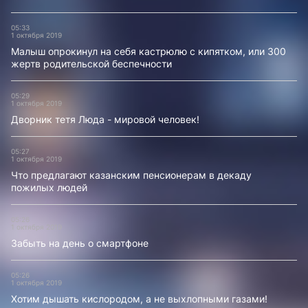
05:33
1 октября 2019
Малыш опрокинул на себя кастрюлю с кипятком, или 300
жертв родительской беспечности
05:29
1 октября 2019
Дворник тетя Люда - мировой человек!
05:27
1 октября 2019
Что предлагают казанским пенсионерам в декаду
пожилых людей
05:26
1 октября 2019
Забыть на день о смартфоне
05:26
1 октября 2019
Хотим дышать кислородом, а не выхлопными газами!