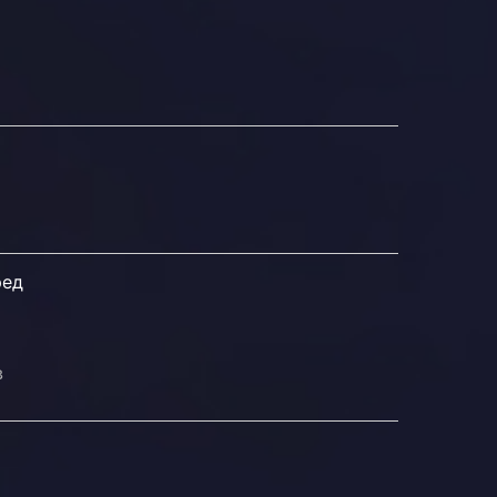
ред
в