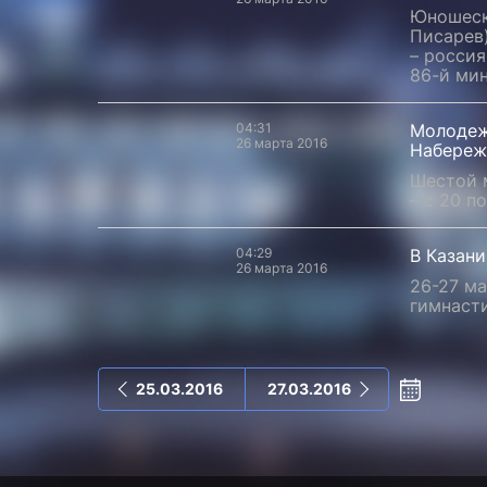
Юношеск
Писарев
– россия
86-й мин
04:31
Молодеж
26 марта 2016
Набереж
Шестой 
– с 20 п
04:29
В Казан
26 марта 2016
26-27 ма
гимнасти
25.03.2016
27.03.2016