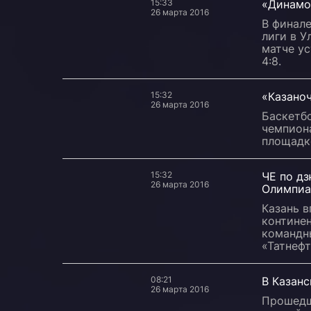
15:33
«Динамо
26 марта 2016
В финал
лиги в 
матче у
4:8.
15:32
«Казаноч
26 марта 2016
Баскетбо
чемпион
площадке
15:32
ЧЕ по дз
26 марта 2016
Олимпиа
Казань в
контине
командны
«Татнеф
08:21
В Казан
26 марта 2016
Прошедш