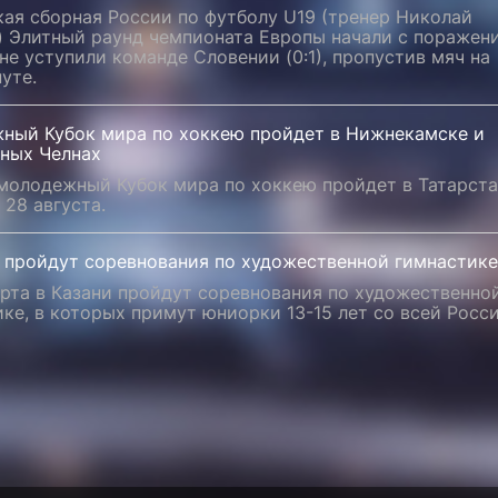
ая сборная России по футболу U19 (тренер Николай
) Элитный раунд чемпионата Европы начали с поражен
не уступили команде Словении (0:1), пропустив мяч на
уте.
ный Кубок мира по хоккею пройдет в Нижнекамске и
ных Челнах
молодежный Кубок мира по хоккею пройдет в Татарста
о 28 августа.
и пройдут соревнования по художественной гимнастике
рта в Казани пройдут соревнования по художественно
ке, в которых примут юниорки 13-15 лет со всей Росси