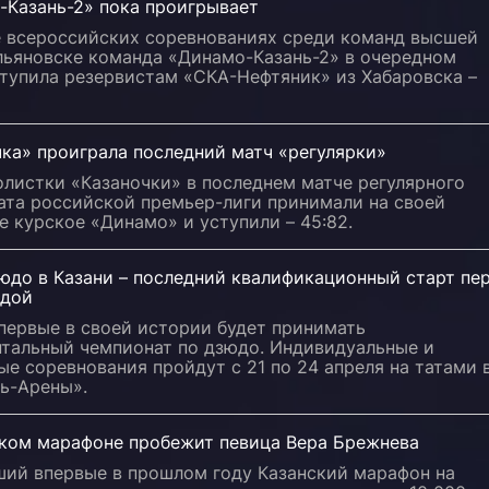
-Казань-2» пока проигрывает
е всероссийских соревнованиях среди команд высшей
Ульяновске команда «Динамо-Казань-2» в очередном
ступила резервистам «СКА-Нефтяник» из Хабаровска –
ка» проиграла последний матч «регулярки»
листки «Казаночки» в последнем матче регулярного
ата российской премьер-лиги принимали на своей
 курское «Динамо» и уступили – 45:82.
юдо в Казани – последний квалификационный старт пе
дой
первые в своей истории будет принимать
нтальный чемпионат по дзюдо. Индивидуальные и
е соревнования пройдут с 21 по 24 апреля на татами 
ть-Арены».
ском марафоне пробежит певица Вера Брежнева
ий впервые в прошлом году Казанский марафон на