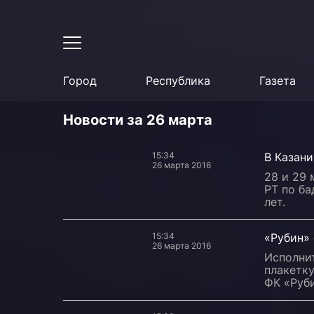
Город
Республика
Газета
Новости за 26 марта
15:34
В Казани
26 марта 2016
28 и 29 
РТ по ба
лет.
15:34
«Рубин»
26 марта 2016
Исполни
плакетк
ФК «Руб