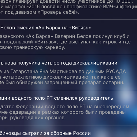
езон планирует довести число участников до 10 000 .
ий марафон-2016 посвящен профилактике ВИЧ-инфекци
т под девизом «Проверь себя!».
Белов сменил «Ак Барс» на «Витязь»
азанского «Ак Барса» Валерий Белов покинул клуб и
л подольский «Витязь», где выступал как игрок и где
свою тренерскую карьеру.
тынова получила четыре года дисквалификации
а из Татарстана Яна Мартынова по данным РУСАДА
а четырехлетнюю дисквалификацию, так как в ее
ме был обнаружен запрещенный препарат остарин.
ации водного поло РТ сменился руководитель
одстве Федерации водного поло РТ на внеочередном
уме федерации в рамках которого были проведены
оры руководящих органов.
биновцы сыграли за сборные России