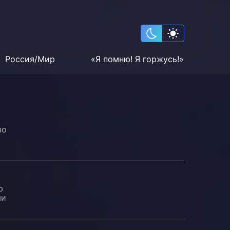
Россия/Мир
«Я помню! Я горжусь!»
во
ю
ми