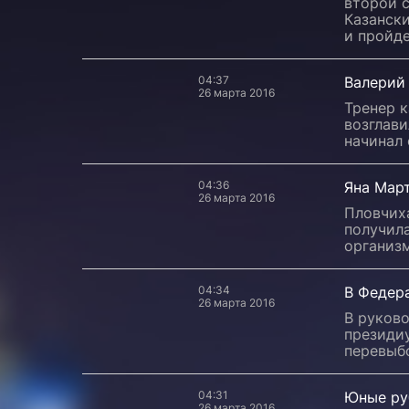
второй с
Казанск
и пройде
04:37
Валерий 
26 марта 2016
Тренер к
возглави
начинал 
04:36
Яна Мар
26 марта 2016
Пловчих
получил
организ
04:34
В Федер
26 марта 2016
В руков
президи
перевыб
04:31
Юные ру
26 марта 2016