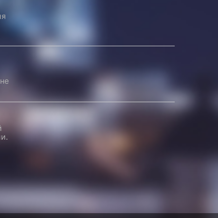
ия
не
й
и.