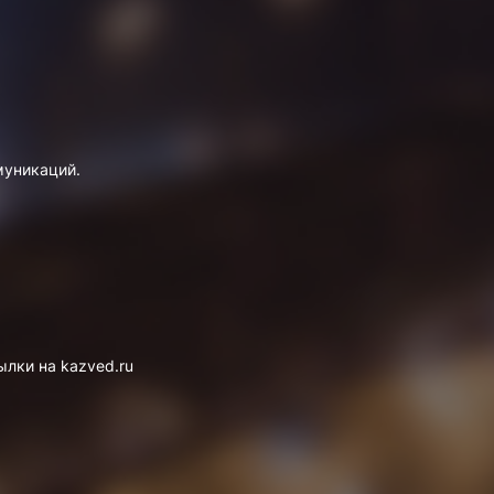
муникаций.
лки на kazved.ru