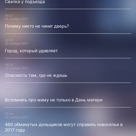
Свалка у подъезда
05:27
28 ноября 2017
Почему никто не чинит дверь?
05:26
28 ноября 2017
Город, который удивляет
05:26
28 ноября 2017
Опасность там, где не ждешь
05:25
28 ноября 2017
Вспомнить про маму не только в День матери
05:24
28 ноября 2017
460 обманутых дольщиков могут справить новоселье в
2017 году