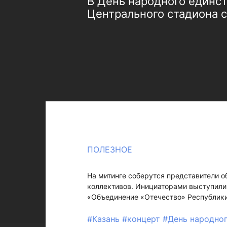
В День народного единств
Центрального стадиона с
ПОЛЕЗНОЕ
На митинге соберутся представители о
коллективов. Инициаторами выступил
«Объединение «Отечество» Республики 
#Казань
#концерт
#День народно