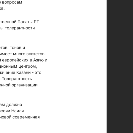
о вопросам
ов.
ственной Палаты РТ
цы толерантности
тов, тонов и
имеет много эпитетов.
й европейских в Азию и
ационным центром,
ачение Казани - это
. Толерантность -
енной организации
рам должно
оссии Наили
 новой современная