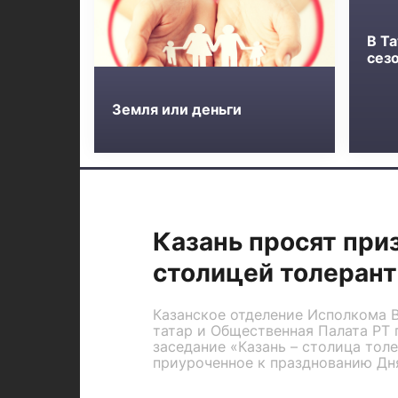
В Та
сез
Земля или деньги
Казань просят при
столицей толеран
Казанское отделение Исполкома 
татар и Общественная Палата РТ
заседание «Казань – столица тол
приуроченное к празднованию Дн