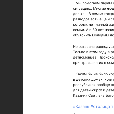
- Мы помогаем парам с
ситуациях. Многие люд
должен. В семье кажд
разводов есть еще и с
которых нет личной жи
семьи. А в 30 лет нач
объяснить молодым люд
Не оставила равнодуш
Только в этом году в 
детдомовцев. Происход
пристраивают их в сем
- Каким бы не было хо
в детских домах, хотя
республиках вообще не
для детей-сирот и дет
Казани» Светлана Бого
#Казань
#столица 