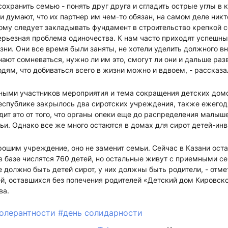
охранить семью - понять друг друга и сгладить острые углы в
и думают, что их партнер им чем-то обязан, на самом деле никт
ому следует закладывать фундамент в строительство крепкой 
ерьезная проблема одиночества. К нам часто приходят успешные
зни. Они все время были заняты, не хотели уделить должного 
инают сомневаться, нужно ли им это, смогут ли они и дальше ра
ям, что добиваться всего в жизни можно и вдвоем, - рассказа
ными участников мероприятия и тема сокращения детских домо
республике закрылось два сиротских учреждения, также ежего
ит это от того, что органы опеки еще до распределения малыш
ьи. Однако все же много остаются в домах для сирот детей-инв
рошим учреждение, оно не заменит семьи. Сейчас в Казани ост
 в базе числятся 760 детей, но остальные живут с приемными с
 должно быть детей сирот, у них должны быть родители, - отм
ей, оставшихся без попечения родителей «Детский дом Кировско
ва.
толерантности
#день солидарности