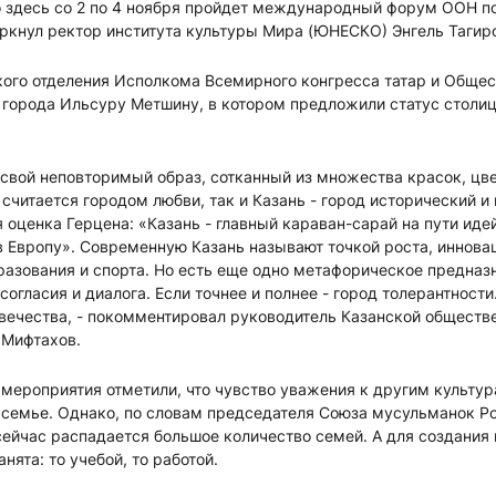
 здесь со 2 по 4 ноября пройдет международный форум ООН п
еркнул ректор института культуры Мира (ЮНЕСКО) Энгель Тагир
кого отделения Исполкома Всемирного конгресса татар и Обще
 города Ильсуру Метшину, в котором предложили статус столи
свой неповторимый образ, сотканный из множества красок, цве
считается городом любви, так и Казань - город исторический и 
 оценка Герцена: «Казань - главный караван-сарай на пути иде
в Европу». Современную Казань называют точкой роста, иннов
разования и спорта. Но есть еще одно метафорическое предназн
согласия и диалога. Если точнее и полнее - город толерантности
вечества, - покомментировал руководитель Казанской обществ
 Мифтахов.
 мероприятия отметили, что чувство уважения к другим культу
 семье. Однако, по словам председателя Союза мусульманок Р
сейчас распадается большое количество семей. А для создания
ята: то учебой, то работой.