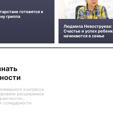
тарстане готовятся к
ону гриппа
Людмила Невоструева:
Счастье и успех ребенк
начинаются в семье
знать
тности
Всемирного конгресса
 провели расширенное
ерантности»,
я солидарности.