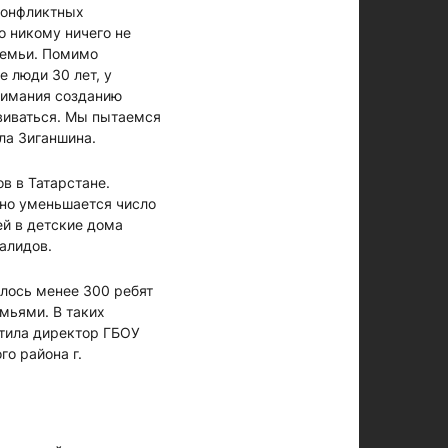
 конфликтных
о никому ничего не
семьи. Помимо
 люди 30 лет, у
внимания созданию
звиваться. Мы пытаемся
ла Зиганшина.
в в Татарстане.
дно уменьшается число
ей в детские дома
алидов.
алось менее 300 ребят
емьями. В таких
етила директор ГБОУ
го района г.