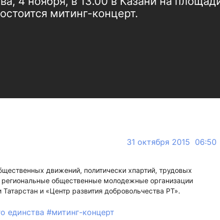
а, 4 ноября, в 13.00 в Казани на площад
остоится митинг-концерт.
31 октября 2015 06:50
бщественных движений, политически хпартий, трудовых
и региональные общественные молодежные организации
Татарстан и «Центр развития добровольчества РТ».
го единства
#митинг-концерт