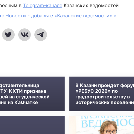
ересным в
Telegram-канале
Казанских ведомостей
кс.Новости - добавьте «Казанские ведомости» в
дставительница
В Казани пройдет фору
ТУ-КХТИ признана
«РЕБУС 2026» по
шей на студенческой
градостроительству в
ине на Камчатке
исторических поселени