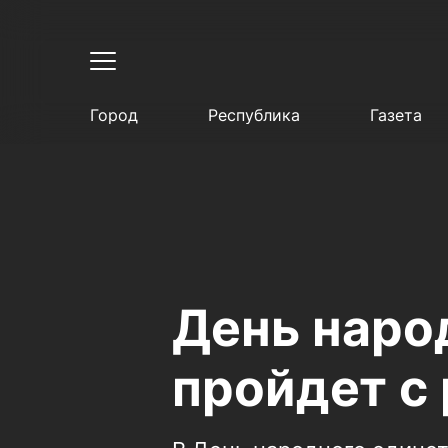
Город
Республика
Газета
День наро
пройдет с