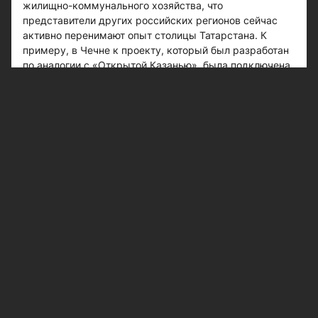
жилищно-коммунального хозяйства, что
представители других российских регионов сейчас
активно перенимают опыт столицы Татарстана. К
примеру, в Чечне к проекту, который был разработан
по аналогии с «Открытой Казанью», была подключена
вся республика.Как заявил мэр Казани Ильсур
Метшин, подобные перспективные сервисы нам нужно
применять не только в ЖКХ, но и в других отраслях.
Хотя поначалу все эти новшества и были встречены в
штыки, сегодня про сервис «Открытая Казань»
управляющие компании говорят как про инструмент,
без которого невозможна повседневная работа.Что
касается появления электронного паспорта дома, то
это - что карта прививок для человека, сделал
сравнение градоначальник. Владение информацией
позволит более объективно подходить к выбору дома
для проведения капремонта. Тем более что создается
городская программа, в которой капремонт казанских
домов будет расписан на 30 лет вперед.
#жилье
#Открытая Казань
#электронный паспорт
дома