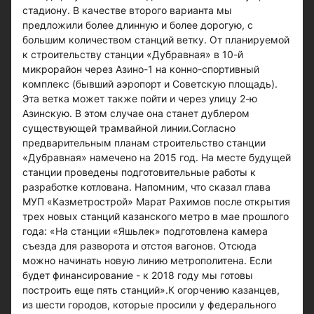
стадиону. В качестве второго варианта мы
предложили более длинную и более дорогую, с
большим количеством станций ветку. От планируемой
к строительству станции «Дубравная» в 10-й
микрорайон через Азино-1 на конно-спортивный
комплекс (бывший аэропорт и Советскую площадь).
Эта ветка может также пойти и через улицу 2-ю
Азинскую. В этом случае она станет дублером
существующей трамвайной линии.Согласно
предварительным планам строительство станции
«Дубравная» намечено на 2015 год. На месте будущей
станции проведены подготовительные работы к
разработке котлована. Напомним, что сказал глава
МУП «Казметрострой» Марат Рахимов после открытия
трех новых станций казанского метро в мае прошлого
года: «На станции «Яшьлек» подготовлена камера
съезда для разворота и отстоя вагонов. Отсюда
можно начинать новую линию метрополитена. Если
будет финансирование - к 2018 году мы готовы
построить еще пять станций».К огорчению казанцев,
из шести городов, которые просили у федерального