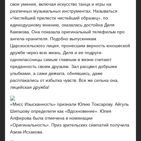
свои умения, включая искусство танца и игры на
различных музыкальных инструментах. Называться
«Чистейшей прелести чистейший образец», по
единодушному мнению, оказалась достойна Диля
Каюмова. Она показала оригинальный телефильм про
ангела-хранителя. Подобно выпускникам
Царскосельского лицея, пронесшим верность юношеской
дружбе через всю жизнь, Диля и ее подруги-
одноклассницы самым главным в жизни считают
преданность своим друзьям. Зал расцвел добрыми
улыбками, а сами девчата, обнявшись, даже
расплакались от избытка чувств. Все же сильна она,
лицейская дружба!
«Мисс Изысканность» признали Юлию Токсарову. Айгуль
Шипшову определили как «Вдохновение». Юлия
Алферова была отмечена в номинации
«Оригинальность». Приз зрительских симпатий получила
Азиза Исхакова.