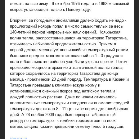
лежать на всю зиму - 9 октября 1976 года, а в 1982-м снежный
покров установился только к Новому году.
Впорчем, за погодными аномалиями далеко ходить не надо -
прошлогодний ноябрь попал в число самых теплых за весь
140-летний период непрерывных наблюдений. Ноябрьская
волна тепла, распространившаяся на территорию Татарстана,
отличилась небывалой продолжительностью. Причем в
первой декаде месяца установившийся температурный режим
был ниже средних многолетних значений на 1 - 3 градуса и
поля в большинстве районов уже были укрыты снегом. Потом
произошло мощное вторжение атлантической волны тепла,
которое сохранялось на территории Татарстана до конца
месяца - практически 20 дней подряд. Температура в Казани и
Татарстане превышала климатическую норму и
установившийся снежный покров под натиском тепла и
дождей полностью растаял. Даже по ночам отмечались
положительные температуры и ежедневная аномалия средней
температуры достигала 8 - 11 гр. выше нормы для ноябрьских
дней. А 28 ноября 2009 года был перекрыт абсолютный
рекорд по температуре - столбики термометров на всех
метеостанциях Казани превысили отметку плюс 6 градусов.
#погода