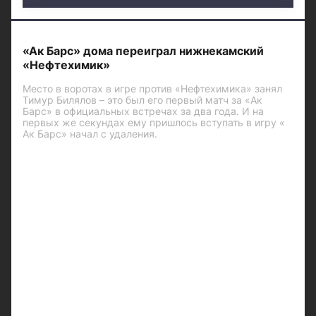
«Ак Барс» дома переиграл нижнекамский
«Нефтехимик»
Место в воротах в игре против «Нефтехимика» занял
Тимур Билялов – это был его первый матч за «Ак
Барс» в официальных встречах за два года. И на
первых же секундах ему пришлось вступать в игру «
Ак Барс» начал с удаления.