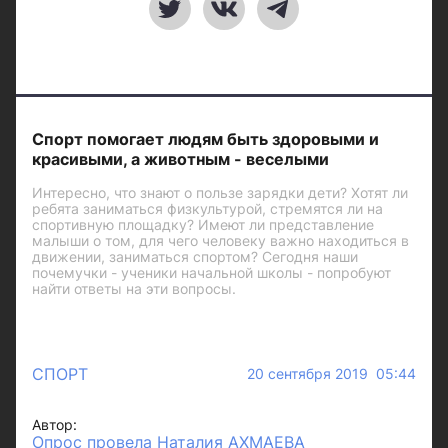
Спорт помогает людям быть здоровыми и
красивыми, а животным - веселыми
Интересно, что знают о пользе зарядки дети? Хотят ли
ребята заниматься физкультурой, стремятся ли на
спортивную площадку? Имеют ли представление
малыши о том, для чего человеку важно находиться в
движении, заниматься спортом? Сегодня наши
почемучки - ученики начальной школы - попробуют
найти ответы на эти вопросы.
СПОРТ
20 сентября 2019 05:44
Автор:
Опрос провела Наталия АХМАЕВА