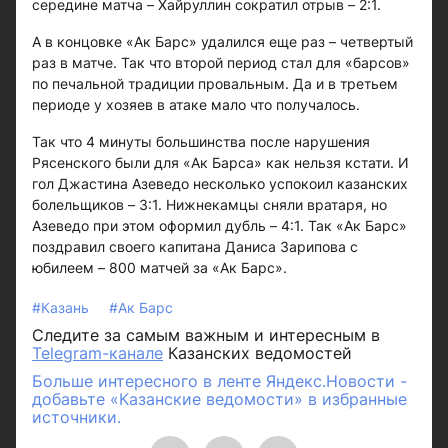
середине матча – Хайруллин сократил отрыв – 2:1.
А в концовке «Ак Барс» удалился еще раз – четвертый
раз в матче. Так что второй период стал для «барсов»
по печальной традиции провальным. Да и в третьем
периоде у хозяев в атаке мало что получалось.
Так что 4 минуты большинства после нарушения
Рясенского были для «Ак Барса» как нельзя кстати. И
гол Джастина Азеведо несколько успокоил казанских
болельщиков – 3:1. Нижнекамцы сняли вратаря, но
Азеведо при этом оформил дубль – 4:1. Так «Ак Барс»
поздравил своего капитана Даниса Зарипова с
юбилеем – 800 матчей за «Ак Барс».
#Казань
#Ак Барс
Следите за самым важным и интересным в
Telegram-канале
Казанских ведомостей
Больше интересного в ленте Яндекс.Новости -
добавьте «Казанские ведомости» в избранные
источники.