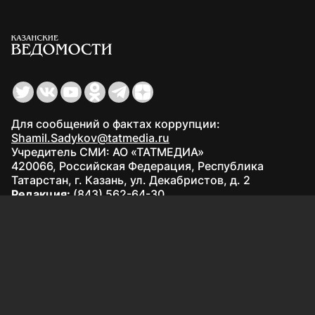
Для сообщений о фактах коррупции:
Shamil.Sadykov@tatmedia.ru
Учредитель СМИ: АО «ТАТМЕДИА»
420066, Российская Федерация, Республика
Татарстан, г. Казань, ул. Декабристов, д. 2
Редакция:
(843) 562-64-30
info@kazved.ru
Рекламный отдел
:
(843) 562-64-35
ads@kazved.ru
© 1991 – 2026 Филиал АО «ТАТМЕДИА» «Редакция газеты
«Казанские ведомости»
420066, Российская Федерация, Республика Татарстан, г.
Казань, ул. Чистопольская, д. 5
Наименование СМИ: Казанские ведомости