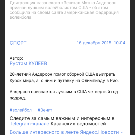
Доигровщик казанского «Зенита» Мэтью Андерсон
признан лучшим волейболистом США - об этом
сообщила на своем сайте американская федерация
волейбола.
СПОРТ
16 декабря 2015 10:04
Автор:
Рустэм КУЛЕЕВ
28-летний Андерсон помог сборной США выиграть
Кубок мира, а с ним и путевку на Олимпиаду в Рио.
Андерсон признается лучшим в США четвертый год
подряд.
#волейбол
#Зенит
Следите за самым важным и интересным в
Telegram-канале
Казанских ведомостей
Больше интересного в ленте Яндекс.Новости -