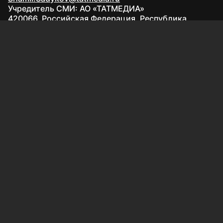
Учредитель СМИ: АО «ТАТМЕДИА»
420066, Российская Федерация, Республика
Татарстан, г. Казань, ул. Декабристов, д. 2
Редакция:
(843) 562-64-30
info@kazved.ru
Рекламный отдел
:
(843) 562-64-35
ads@kazved.ru
© 1991 – 2026 Филиал АО «ТАТМЕДИА» «Редакция газеты
«Казанские ведомости»
420066, Российская Федерация, Республика Татарстан, г.
Казань, ул. Чистопольская, д. 5
Наименование СМИ: Казанские ведомости
Средство массовой информации сетевое издание
Казанские ведомости ЭЛ № ФС 77 - 90201 от 07.10.2025,
зарегистрировано Федеральной службой по надзору в
сфере связи, информационных технологий и массовых
коммуникаций.
Настоящий ресурс может содержать материалы
16+
Главный редактор газеты «Казанские ведомости»: Якупова
Венера Абдулловна
АО «ТАТМЕДИА» использует «cookie»
для персонализации