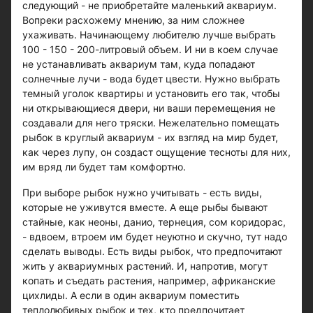
следующий - не приобретайте маленький аквариум.
Вопреки расхожему мнению, за ним сложнее
ухаживать. Начинающему любителю лучше выбрать
100 - 150 - 200-литровый объем. И ни в коем случае
не устанавливать аквариум там, куда попадают
солнечные лучи - вода будет цвести. Нужно выбрать
темный уголок квартиры и установить его так, чтобы
ни открывающиеся двери, ни ваши перемещения не
создавали для него тряски. Нежелательно помещать
рыбок в круглый аквариум - их взгляд на мир будет,
как через лупу, он создаст ощущение тесноты для них,
им вряд ли будет там комфортно.
При выборе рыбок нужно учитывать - есть виды,
которые не уживутся вместе. А еще рыбы бывают
стайные, как неоны, данио, тернеция, сом коридорас,
- вдвоем, втроем им будет неуютно и скучно, тут надо
сделать выводы. Есть виды рыбок, что предпочитают
жить у аквариумных растений. И, напротив, могут
копать и съедать растения, например, африканские
цихлиды. А если в один аквариум поместить
теплолюбивых рыбок и тех, кто предпочитает