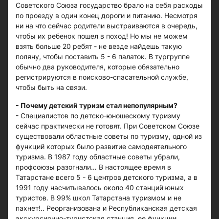
Советского Союза государство брало на себя расходы
по проезду в один конец дороги и питанию. Несмотря
ни на что сейчас родители выстраиваются в очередь,
чтобы их ребенок пошел в поход! Но мы не можем
взять больше 20 ребят - не везде найдешь такую
поляну, чтобы поставить 5 - 6 палаток. В тургруппе
обычно два руководителя, которые обязательно
регистрируются в поисково-спасательной службе,
чтобы быть на связи.
- Почему детский туризм стал непопулярным?
- Специалистов по детско-юношескому туризму
сейчас практически не готовят. При Советском Союзе
существовали областные советы по туризму, одной из
функций которых было развитие самодеятельного
туризма. В 1987 году областные советы убрали,
профсоюзы разогнали… В настоящее время в
Татарстане всего 5 - 6 центров детского туризма, а в
1991 году насчитывалось около 40 станций юных
туристов. В 99% школ Татарстана туризмом и не
пахнет!.. Реорганизована и Республиканская детская
экскурсионно-туристская станция, ее функции