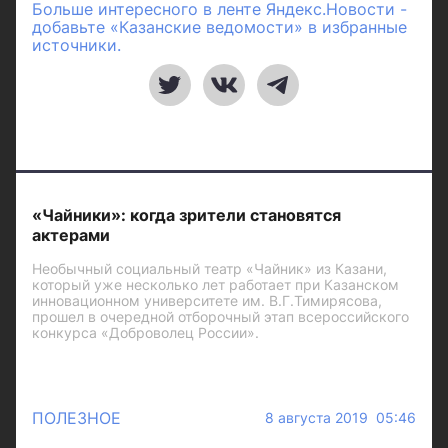
Больше интересного в ленте Яндекс.Новости -
добавьте «Казанские ведомости» в избранные
источники.
«Чайники»: когда зрители становятся
актерами
Необычный социальный театр «Чайник» из Казани,
который уже несколько лет работает при Казанском
инновационном университете им. В.Г.Тимирясова,
прошел в очередной отборочный этап всероссийского
конкурса «Доброволец России».
ПОЛЕЗНОЕ
8 августа 2019 05:46