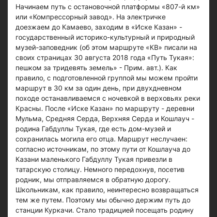
Начинаем путь с остановочной платформы «807-й км»
или «Компрессорный завод». На электричке
доезжаем до Камаево, заходим в «Иске Казан» -
государственный историко-культурный и природный
музей-заповедник (об этом маршруте «КВ» писали на
своих страницах 30 августа 2018 года «Путь Тукая»:
пешком за тридевять земель» - Прим. авт.). Как
правило, с подготовленной группой мы можем пройти
маршрут в 30 км за один день, при двухдневном
походе останавливаемся с ночевкой в верховьях реки
Красны. После «Иске Казан» по маршруту - деревни
Мульма, Средняя Серда, Верхняя Серда и Кошлауч -
родина Габдуллы Тукая, где есть дом-музей и
сохранилась могила его отца. Маршрут неслучаен:
согласно источникам, по этому пути от Кошлауча до
Казани маленького Габдуллу Тукая привезли в
татарскую столицу. Немного передохнув, посетив
родник, мы отправляемся в обратную дорогу.
Школьникам, как правило, неинтересно возвращаться
тем же путем. Поэтому мы обычно держим путь до
станции Куркачи. Стало традицией посещать родину