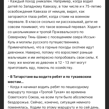
- Каждый поход уникален. Например, когда водил
детей по Западному Кавказу, в том числе и к 75-летию
освобождения Кавказа от немцев, видел, как
загораются глаза ребят, когда стоим на военном
перевале. В классе сколько ни рассказывай, дети не
совсем понимают, что такое военный перевал. Ходил я
со школьниками и тропой Пржевальского по
Северному Тянь-Шаню с посещением озера Иссык-
Куль и могилы русского путешественника.
Примечательно, что в горные походы охотнее идут
девчонки. Наверно, потому что взрослеют раньше
мальчишек и им интересно попробовать свои силы. К
тому же многие из девочек в 12 - 13 лет могут
приготовить еду, помочь по хозяйству.
- В Татарстане вы водите ребят и по тукаевским
местам…
- Когда я начинал водить ребят по пешеходному
маршруту похода «Тропой Тукая» во времена
Советского Союза, на всем пути было абсолютное
бездорожье. Сейчас, конечно, ситуация немного
поменялась. Ходим по этому маршруту и по сей день.