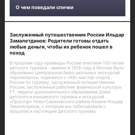
О чем поведали спички
Заслуженный путешественник России Ильдар
Замалетдинов: Родители готовы отдать
любые деньги, чтобы их ребенок пошел в
поход
В прошлом году краеведы России отметили 100-летие
детского туризма - именно в 1918 году в Москве было
образовано Центральное бюро школьных экскурсий
Наркомпроса, поделился с «КВ» мастер спорта
России по туризму, заслуженный путешественник
России, заслуженный работник физической культуры
РТ, педагог дополнительного образования Дома
детского и юношеского туризма и экскурсий
«Простор» Ново-Савиновского района Казани Ильдар
Замалетдинов, с которым мы побеседовали о
прошлом и настоящем детского туризма.