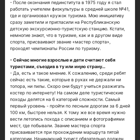
- После окончания пединститута в 1975 году я стал
работать учителем физкультуры в средней школе №41,
где и организовал кружок туризма. Мою инициативу
сразу заметили и пригласили на Республиканскую
детскую экскурсионно-туристскую станцию. Кстати,
немногие знают, что в туризме, как и в другом виде
спорта, присваивают звание «мастер спорта»,
проходят чемпионаты России по туризму.
- Сейчас многие взрослые и дети считают себя
туристами, съездив в ту или иную страну…
- Да, есть и такое мнение. К сожалению, среди ребят
сейчас есть такие, которые в руках не держали ни
топора, ни пилы. Скоро они будут учиться разжигать
костер по интернету! На самом деле туристические
походы делятся на 6 категорий сложности. Самый
первый уровень - пройти по лесным дорогам за 6 дней
100 км, быстрее нельзя. К тому же все время нужно
вести летопись похода с описанием и фотографиями
мест, где побывали. Звание мастера спорта
присваивается при прохождении маршрута пятой
категории. Начинающий турист обязательно должен