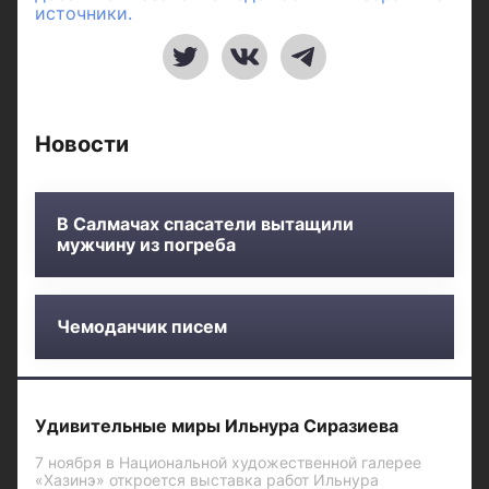
источники.
Новости
В Салмачах спасатели вытащили
мужчину из погреба
Чемоданчик писем
Удивительные миры Ильнура Сиразиева
7 ноября в Национальной художественной галерее
«Хазинэ» откроется выставка работ Ильнура