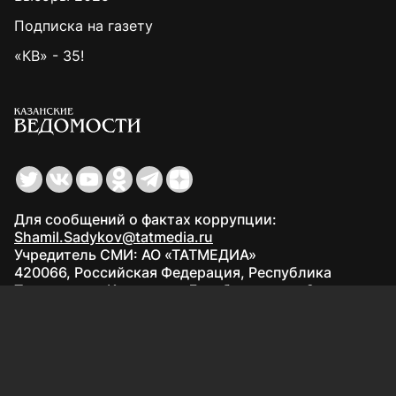
Подписка на газету
«КВ» - 35!
Для сообщений о фактах коррупции:
Shamil.Sadykov@tatmedia.ru
Учредитель СМИ: АО «ТАТМЕДИА»
420066, Российская Федерация, Республика
Татарстан, г. Казань, ул. Декабристов, д. 2
Редакция:
(843) 562-64-30
info@kazved.ru
Рекламный отдел
:
(843) 562-64-35
ads@kazved.ru
© 1991 – 2026 Филиал АО «ТАТМЕДИА» «Редакция газеты