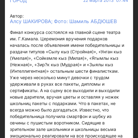
ГОРОД
22 марта 2013 07:44
Автор:
Алсу ШАКИРОВА; Фото: Шамиль АБДЮШЕВ
Финал конкурса состоялся на главной сцене театра
им. Г.Камала. Церемония вручения подарков
началась после объявления имени победительницы и
раздачи титулов «Сылу кыз (Стройная)», «Унган кыз
(Умелая)», «Сойкемле кыз (Милая)», «Ягымлы кыз
(Нежная)», «Зир?к кыз (Мудрая)» и «Зыялы кыз
(Интеллигентная)» остальным шести финалисткам.
Уже через несколько минут девочки с трудом
удерживали в руках все пакеты, дипломы и
сертификаты. А на сцену все выходили и выходили
новые дарители, вручая цветы и оставляя у ножек
школьниц пакеты с подарками. Что в пакетах, не
всегда можно было догадаться. Известно, что
победительница получила смартфон и шубку из
овчины с пушистым воротником. Сидящие в
зрительном зале школьники и школьницы весьма
эмоционально реагировали на все происходящее на