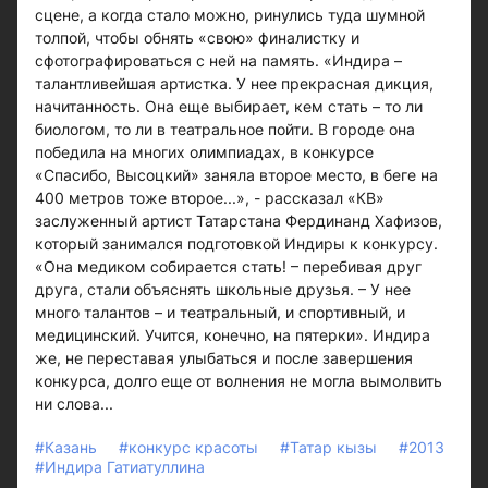
сцене, а когда стало можно, ринулись туда шумной
толпой, чтобы обнять «свою» финалистку и
сфотографироваться с ней на память. «Индира –
талантливейшая артистка. У нее прекрасная дикция,
начитанность. Она еще выбирает, кем стать – то ли
биологом, то ли в театральное пойти. В городе она
победила на многих олимпиадах, в конкурсе
«Спасибо, Высоцкий» заняла второе место, в беге на
400 метров тоже второе...», - рассказал «КВ»
заслуженный артист Татарстана Фердинанд Хафизов,
который занимался подготовкой Индиры к конкурсу.
«Она медиком собирается стать! – перебивая друг
друга, стали объяснять школьные друзья. – У нее
много талантов – и театральный, и спортивный, и
медицинский. Учится, конечно, на пятерки». Индира
же, не переставая улыбаться и после завершения
конкурса, долго еще от волнения не могла вымолвить
ни слова...
#Казань
#конкурс красоты
#Татар кызы
#2013
#Индира Гатиатуллина