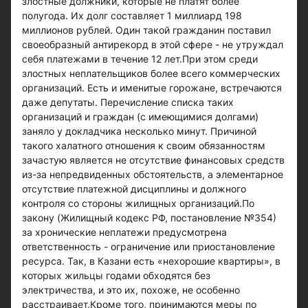
злостные должники, которые не платят более
полугода. Их долг составляет 1 миллиард 198
миллионов рублей. Один такой гражданин поставил
своеобразный антирекорд в этой сфере - не утруждал
себя платежами в течение 12 лет.При этом среди
злостных неплательщиков более всего коммерческих
организаций. Есть и именитые горожане, встречаются
даже депутаты. Перечисление списка таких
организаций и граждан (с имеющимися долгами)
заняло у докладчика несколько минут. Причиной
такого халатного отношения к своим обязанностям
зачастую является не отсутствие финансовых средств
из-за непредвиденных обстоятельств, а элементарное
отсутствие платежной дисциплины и должного
контроля со стороны жилищных организаций.По
закону (Жилищный кодекс РФ, постановление №354)
за хронические неплатежи предусмотрена
ответственность - ограничение или приостановление
ресурса. Так, в Казани есть «нехорошие квартиры», в
которых жильцы годами обходятся без
электричества, и это их, похоже, не особенно
расстраивает.Кроме того, принимаются меры по