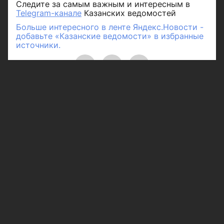
Следите за самым важным и интересным в
Telegram-канале
Казанских ведомостей
Больше интересного в ленте Яндекс.Новости -
добавьте «Казанские ведомости» в избранные
источники.
Рубрики
Город
Республика
Россия/Мир
Здоровье
Полезное
Спорт