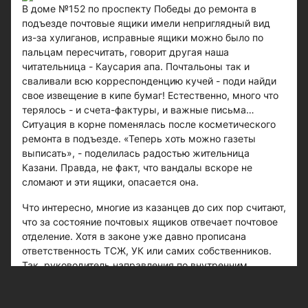
В доме №152 по проспекту Победы до ремонта в
подъезде почтовые ящики имели неприглядный вид
из-за хулиганов, исправные ящики можно было по
пальцам пересчитать, говорит другая наша
читательница - Каусария апа. Почтальоны так и
сваливали всю корреспонденцию кучей - поди найди
свое извещение в кипе бумаг! Естественно, много что
терялось - и счета-фактуры, и важные письма…
Ситуация в корне поменялась после косметического
ремонта в подъезде. «Теперь хоть можно газеты
выписать», - поделилась радостью жительница
Казани. Правда, не факт, что вандалы вскоре не
сломают и эти ящики, опасается она.
Что интересно, многие из казанцев до сих пор считают,
что за состояние почтовых ящиков отвечает почтовое
отделение. Хотя в законе уже давно прописана
ответственность ТСЖ, УК или самих собственников.
Так, руководитель направления по внутренним
коммуникациям Департамента по управлению
персоналом УФПС «Татарстан почтасы» - филиала