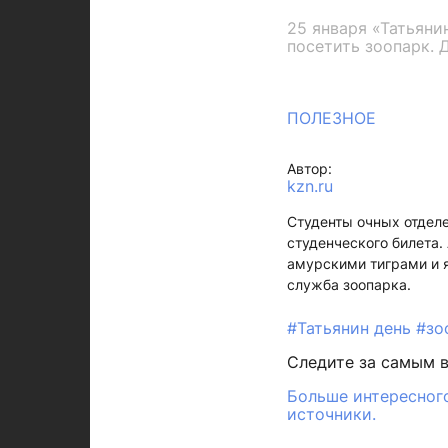
25 января «Татьяни
посетить зоопарк. 
ПОЛЕЗНОЕ
Автор:
kzn.ru
Студенты очных отделе
студенческого билета.
амурскими тиграми и 
служба зоопарка.
#Татьянин день
#зо
Следите за самым 
Больше интересного
источники.