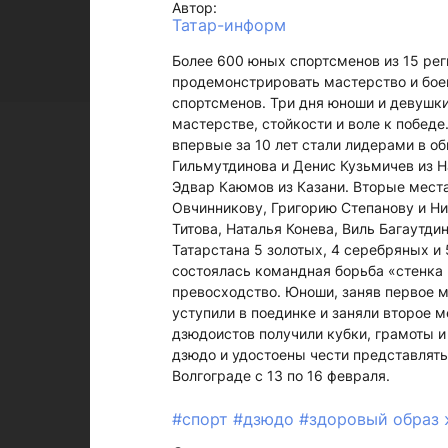
Автор:
Татар-информ
Более 600 юных спортсменов из 15 рег
продемонстрировать мастерство и боев
спортсменов. Три дня юноши и девушки
мастерстве, стойкости и воле к победе
впервые за 10 лет стали лидерами в 
Гильмутдинова и Денис Кузьмичев из 
Эдвар Каюмов из Казани. Вторые мест
Овчинникову, Григорию Степанову и Ни
Титова, Наталья Конева, Виль Багаутди
Татарстана 5 золотых, 4 серебряных и
состоялась командная борьба «стенка н
превосходство. Юноши, заняв первое м
уступили в поединке и заняли второе м
дзюдоистов получили кубки, грамоты и
дзюдо и удостоены чести представлять
Волгограде с 13 по 16 февраля.
#спорт
#дзюдо
#здоровый образ