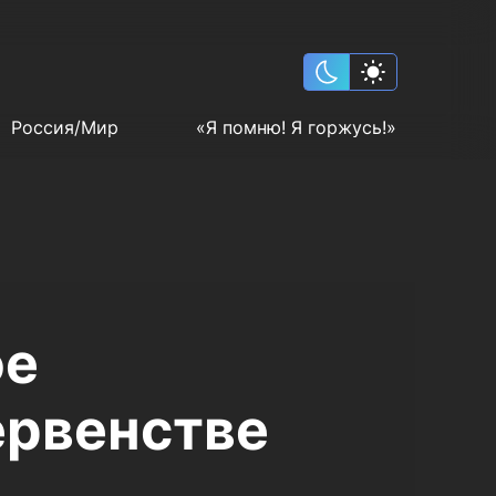
Россия/Мир
«Я помню! Я горжусь!»
ое
ервенстве