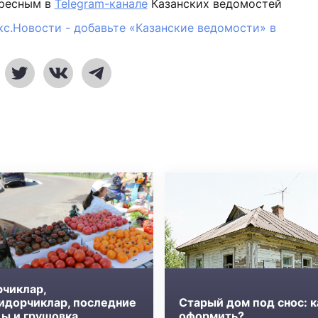
ересным в
Telegram-канале
Казанских ведомостей
кс.Новости - добавьте «Казанские ведомости» в
рчиклар,
идорчиклар, последние
Старый дом под снос: к
ды и грушовка
оформить?