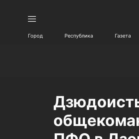
Город
Республика
Газета
Дзюдоисты
общекоман