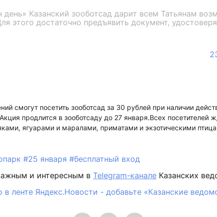
н день» Казанский зооботсад дарит всем Татьянам воз
Для этого достаточно предъявить документ, удостовер
2
ний смогут посетить зооботсад за 30 рублей при наличии дейс
 Акция продлится в зооботсаду до 27 января.Всех посетителей ж
яками, ягуарами и маралами, приматами и экзотическими птица
опарк
#25 января
#бесплатный вход
важным и интересным в
Telegram-канале
Казанских вед
 в ленте Яндекс.Новости - добавьте «Казанские ведом