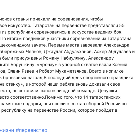
ионов страны приехали на соревнования, чтобы
ое искусство. Татарстан на первенстве представляли 55
 из республики соревновались в искусстве ведения боя,
.По итогам поединков участники соревнований из Татарстана
общекомандном зачете. Первые места завоевали Александра
Набережных Челнов, Джаудат Абдульханов, Аскер Абдуллаев и
а были присуждены Роману Набиуллину, Александру
ките Борушкину. «Бронзу» в упорной схватке взяли Ксения
нов, Элвин Рзаев и Роберт Мухаметзянов. Всего в копилке
 5 бронзовых наград.В последний день спортивного праздника
а стенку», в которой наши ребята вновь доказали свое
есто, не оставили шансов ни одной команде. Девушки
есто соответственно.Помимо того, что 14 татарстанских
 памятные подарки, они вошли в состав сборной России по
 республику на первенстве России, которое пройдет в
 жизни
#первенство