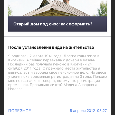
Старый дом под снос: как оформить?
После установления вида на жительство
Я родилась 2 марта 1941 года. Долгие годы жила в
Киргизии. А сейчас переехала к дочери в Казань.
Последний раз получала пенсию в Киргизии 24
октября 2011 года. С прежнего места жительства я
выписалась и забрала свое пенсионное дело. Но здесь
у меня пока временная регистрация на 3 года. Пенсию
мне не назначили, говорят, потому что регистрация
временная. Правильно ли это? Мадина Анваровна
Нагаева.
ПОЛЕЗНОЕ
5 апреля 2012 03:27