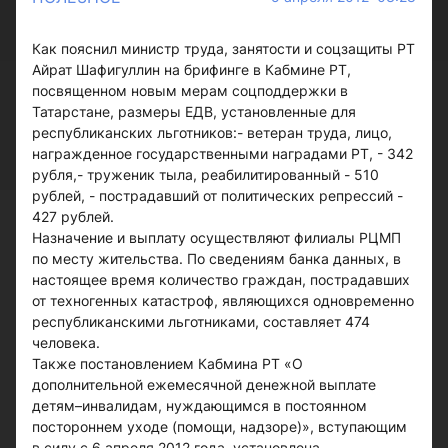
Как пояснил министр труда, занятости и соцзащиты РТ
Айрат Шафигуллин на брифинге в Кабмине РТ,
посвященном новым мерам соцподдержки в
Татарстане, размеры ЕДВ, установленные для
республиканских льготников:- ветеран труда, лицо,
награжденное государственными наградами РТ, - 342
рубля,- труженик тыла, реабилитированный - 510
рублей, - пострадавший от политических репрессий -
427 рублей.
Назначение и выплату осуществляют филиалы РЦМП
по месту жительства. По сведениям банка данных, в
настоящее время количество граждан, пострадавших
от техногенных катастроф, являющихся одновременно
республиканскими льготниками, составляет 474
человека.
Также постановлением Кабмина РТ «О
дополнительной ежемесячной денежной выплате
детям–инвалидам, нуждающимся в постоянном
постороннем уходе (помощи, надзоре)», вступающим
в силу с 6 апреля 2012 года, установлена