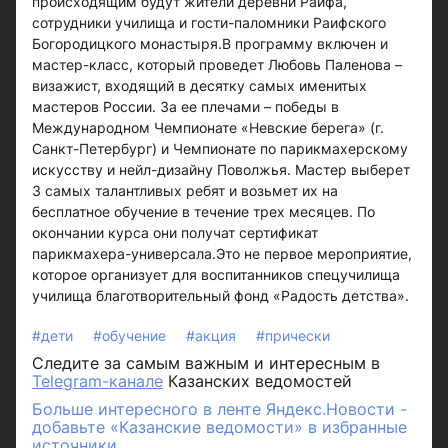
происходящим будут жители деревни Раифа,
сотрудники училища и гости-паломники Раифского
Богородицкого монастыря.В программу включен и
мастер-класс, который проведет Любовь Паленова –
визажист, входящий в десятку самых именитых
мастеров России. За ее плечами – победы в
Международном Чемпионате «Невские берега» (г.
Санкт-Петербург) и Чемпионате по парикмахерскому
искусству и нейл-дизайну Поволжья. Мастер выберет
3 самых талантливых ребят и возьмет их на
бесплатное обучение в течение трех месяцев. По
окончании курса они получат сертификат
парикмахера-универсала.Это не первое мероприятие,
которое организует для воспитанников спецучилища
училища благотворительный фонд «Радость детства».
#дети
#обучение
#акция
#прически
Следите за самым важным и интересным в
Telegram-канале
Казанских ведомостей
Больше интересного в ленте Яндекс.Новости -
добавьте «Казанские ведомости» в избранные
источники.