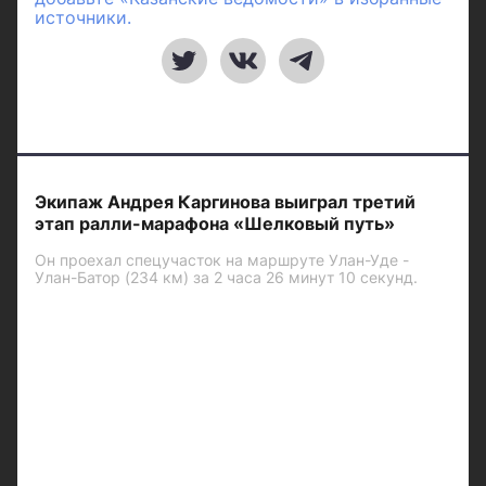
источники.
Экипаж Андрея Каргинова выиграл третий
этап ралли-марафона «Шелковый путь»
Он проехал спецучасток на маршруте Улан-Уде -
Улан-Батор (234 км) за 2 часа 26 минут 10 секунд.