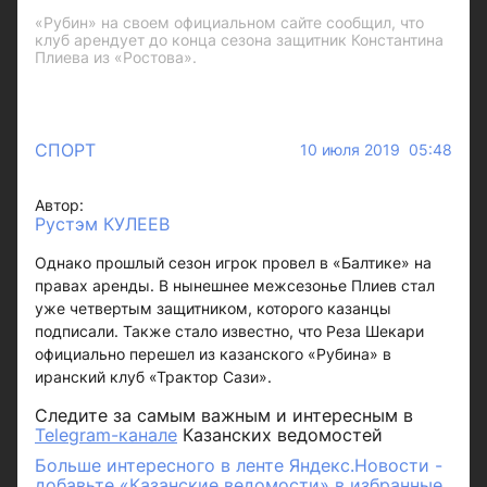
«Рубин» на своем официальном сайте сообщил, что
клуб арендует до конца сезона защитник Константина
Плиева из «Ростова».
СПОРТ
10 июля 2019 05:48
Автор:
Рустэм КУЛЕЕВ
Однако прошлый сезон игрок провел в «Балтике» на
правах аренды. В нынешнее межсезонье Плиев стал
уже четвертым защитником, которого казанцы
подписали. Также стало известно, что Реза Шекари
официально перешел из казанского «Рубина» в
иранский клуб «Трактор Сази».
Следите за самым важным и интересным в
Telegram-канале
Казанских ведомостей
Больше интересного в ленте Яндекс.Новости -
добавьте «Казанские ведомости» в избранные