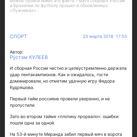
можно пройти мимо это факта – матч сборных России
и Бразилии по футболу прошел в обновленных
«Лужниках».
СПОРТ
23 марта 2018 17:55
Автор:
Рустэм КУЛЕЕВ
И сборная России честно и целеустремленно держала
удар пентакампионов. Как и ожидалось, гости
доминировали, но отметим удачную игру Федора
Кудряшова.
Первый тайм россияне провели уверенно, и не
пропустили.
Зато во втором тайме «плотину прорвало»: ошибки
пошли одна за одной.
На 53-й минуте Миранда забил первый мяч в ворота