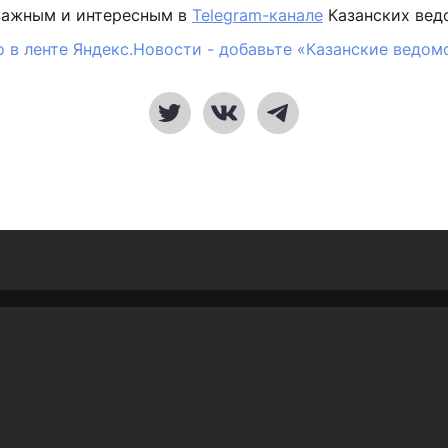
важным и интересным в
Telegram-канале
Казанских вед
 в ленте Яндекс.Новости - добавьте «Казанские ведом
Россия/Мир
Здоровье
Газета
Фотогалереи