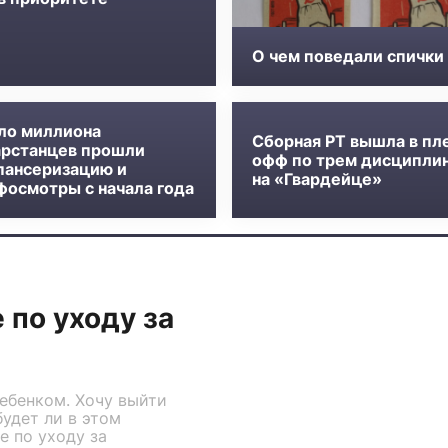
О чем поведали спички
ло миллиона
Сборная РТ вышла в пл
арстанцев прошли
офф по трем дисципли
пансеризацию и
на «Гвардейце»
фосмотры с начала года
 по уходу за
ребенком. Хочу выйти
будет ли в этом
е по уходу за