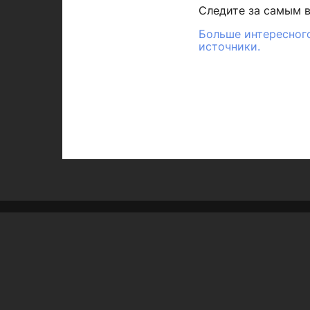
Следите за самым 
Больше интересного
источники.
Рубрики
Город
Республика
Полезное
Спорт