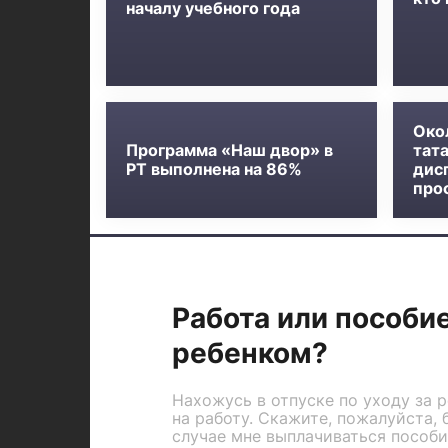
началу учебного года
Око
Программа «Наш двор» в
тат
РТ выполнена на 86%
дис
про
Работа или пособие
ребенком?
Нахожусь в отпуске по уходу за 
на работу. Скажите, пожалуйста, 
случае мне выплачиваться пособи