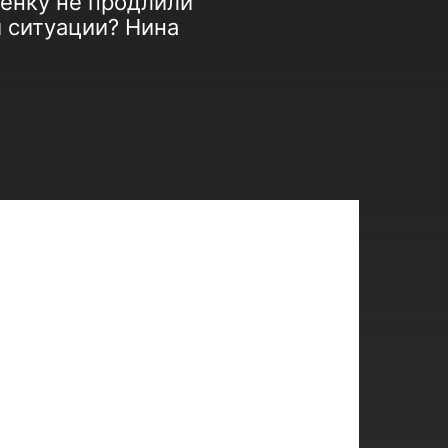
енку не продлили
й ситуации? Нина