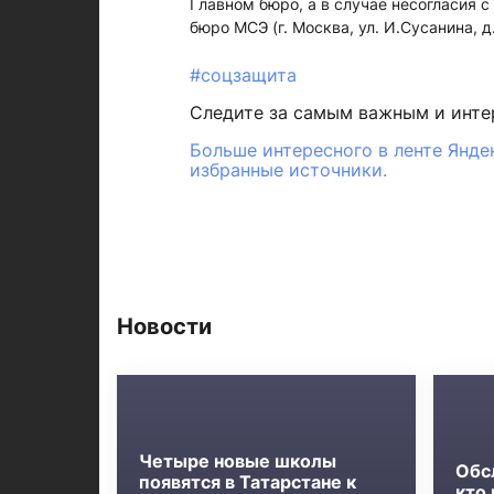
Главном бюро, а в случае несогласия
бюро МСЭ (г. Москва, ул. И.Сусанина, д.
#соцзащита
Следите за самым важным и инт
Больше интересного в ленте Янде
избранные источники.
Новости
Четыре новые школы
Обс
появятся в Татарстане к
кто