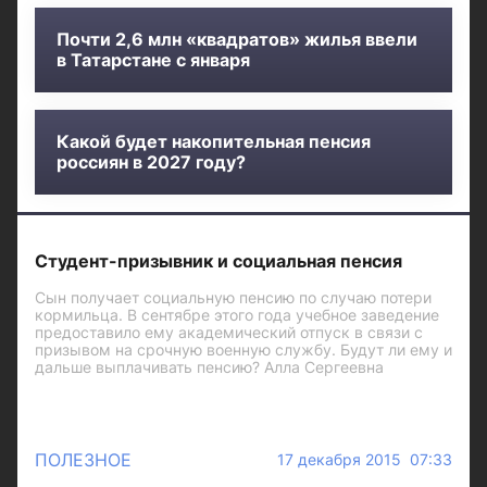
Почти 2,6 млн «квадратов» жилья ввели
в Татарстане с января
Какой будет накопительная пенсия
россиян в 2027 году?
Студент-призывник и социальная пенсия
Сын получает социальную пенсию по случаю потери
кормильца. В сентябре этого года учебное заведение
предоставило ему академический отпуск в связи с
призывом на срочную военную службу. Будут ли ему и
дальше выплачивать пенсию? Алла Сергеевна
ПОЛЕЗНОЕ
17 декабря 2015 07:33