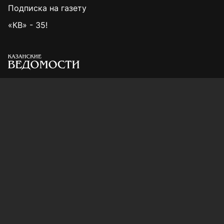
Подписка на газету
«КВ» - 35!
Для сообщений о фактах коррупции:
Shamil.Sadykov@tatmedia.ru
Учредитель СМИ: АО «ТАТМЕДИА»
420066, Российская Федерация, Республика
Татарстан, г. Казань, ул. Декабристов, д. 2
Редакция:
(843) 562-64-30
info@kazved.ru
Рекламный отдел
:
(843) 562-64-35
ads@kazved.ru
© 1991 – 2026 Филиал АО «ТАТМЕДИА» «Редакция газеты