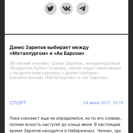
Данис Зарипов выбирает между
«Металлургом» и «Ак Барсом»
36-летний хоккеист Данис Зарипов, четырехкратный
обладатель Кубка Гагарина, сейчас ведет переговоры
о продолжении карьеры с двумя клубами –
магнитогорским «Металлургом» и «Ак Барсом».
СПОРТ
24 июня 2017 15:15
Пока хоккеист еще не определился, но по его словам,
полная ясность наступит до конца июня. В настоящее
время Зарипов находится в Набережных Челнах, где