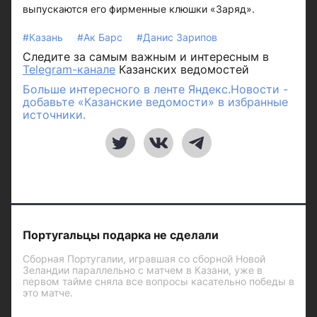
выпускаются его фирменные клюшки «Заряд».
#Казань
#Ак Барс
#Данис Зарипов
Следите за самым важным и интересным в
Telegram-канале
Казанских ведомостей
Больше интересного в ленте Яндекс.Новости -
добавьте «Казанские ведомости» в избранные
источники.
Португальцы подарка не сделали
Сборная Португалии, игравшая со сборной Новой
Зеландии параллельно с матчем в Казани, уже в
первом тайме сняла все вопросы касательно победы в
это матче.