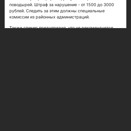
поводырей. Штраф за нарушение - от 1500 до 3000
рублей. Следить за этим должны специальные
комиссии из районных администраций.
Также спикер предупредил, что не рекомендуется
купаться, когда на пляже уже нет спасателей
(например, в конце дня или в несезонное время).
Нельзя плавать возле судов и в местах, где купание не
разрешено. Это опасно. Простое правило: запрещено
прыгать в воду с мостов, причалов, обрывов и других
неприспособленных мест. Даже если место хорошо
знакомое, лучше не рисковать.
Кстати, в Казани официально будет открыто пять
пляжей в тех же локациях, что и всегда: «Заречье»,
«Локомотив», на озерах Комсомольское, Лебяжье и
Глубокое. В парке Победы и на озере Изумрудном (в
народе - Карьер) можно отдыхать на берегу, но без
погружения в воду. Однако посты спасателей на этих
точках все равно выставят. На всякий случай.